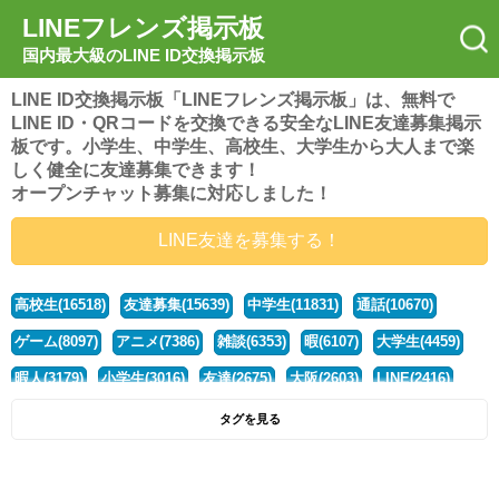
LINEフレンズ掲示板
国内最大級のLINE ID交換掲示板
LINE ID交換掲示板「LINEフレンズ掲示板」は、無料で
LINE ID・QRコードを交換できる安全なLINE友達募集掲示
板です。小学生、中学生、高校生、大学生から大人まで楽
しく健全に友達募集できます！
オープンチャット募集に対応しました！
LINE友達を募集する！
高校生(16518)
友達募集(15639)
中学生(11831)
通話(10670)
ゲーム(8097)
アニメ(7386)
雑談(6353)
暇(6107)
大学生(4459)
暇人(3179)
小学生(3016)
友達(2675)
大阪(2603)
LINE(2416)
関西(2392)
社会人(1435)
漫画(1326)
音楽(1262)
京都(1223)
タグを見る
東京(1175)
10代(1097)
学生(1089)
ひま(1005)
男子(980)
誰でも(978)
野球(875)
20代(866)
グループ(847)
茨城(827)