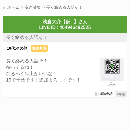
LINE通話(180)
LINE友達募集(178)
スポーツ(177)
韓国(176)
ホーム
友達募集
長く絡める人話そ！
雑談グル(176)
パズドラ(172)
Switch(168)
40代(164)
趣味(163)
声優(159)
サッカー(159)
モンハン(158)
相談(155)
浅倉大介【仮⠀】さん
LINE ID : 464946492525
すべてのタグを見る
長く絡める人話そ！
10代:その他
友達募集
長く絡める人話そ！
待ってるね！
なるべく年上がいいな！
19で千葉です！追加よろしくです！
拡大
削除申請
6年前