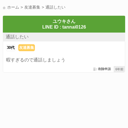
LINE友達募集(178)
スポーツ(177)
韓国(176)
雑談グル(176)
ホーム
友達募集
通話したい
パズドラ(172)
Switch(168)
40代(164)
趣味(163)
声優(159)
サッカー(159)
モンハン(158)
相談(155)
すべてのタグを見る
ユウキさん
LINE ID : tannai0126
通話したい
30代
友達募集
暇すぎるので通話しましょう
削除申請
6年前