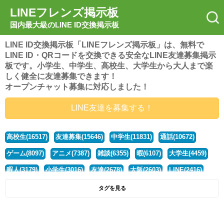
LINEフレンズ掲示板
国内最大級のLINE ID交換掲示板
LINE ID交換掲示板「LINEフレンズ掲示板」は、無料で
LINE ID・QRコードを交換できる安全なLINE友達募集掲示
板です。小学生、中学生、高校生、大学生から大人まで楽
しく健全に友達募集できます！
オープンチャット募集に対応しました！
LINE友達を募集する！
高校生(16517)
友達募集(15646)
中学生(11831)
通話(10672)
ゲーム(8097)
アニメ(7387)
雑談(6355)
暇(6107)
大学生(4459)
暇人(3179)
小学生(3016)
友達(2678)
大阪(2603)
LINE(2416)
関西(2392)
社会人(1437)
漫画(1326)
音楽(1262)
京都(1223)
タグを見る
東京(1176)
10代(1097)
学生(1089)
ひま(1005)
男子(981)
誰でも(978)
野球(875)
20代(866)
グループ(847)
茨城(827)