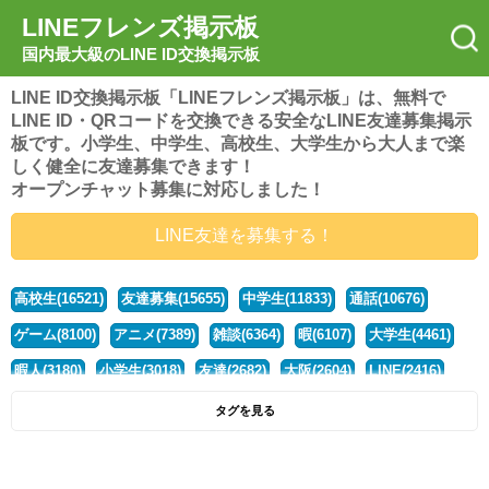
LINEフレンズ掲示板
国内最大級のLINE ID交換掲示板
LINE ID交換掲示板「LINEフレンズ掲示板」は、無料で
LINE ID・QRコードを交換できる安全なLINE友達募集掲示
板です。小学生、中学生、高校生、大学生から大人まで楽
しく健全に友達募集できます！
オープンチャット募集に対応しました！
LINE友達を募集する！
高校生(16521)
友達募集(15655)
中学生(11833)
通話(10676)
ゲーム(8100)
アニメ(7389)
雑談(6364)
暇(6107)
大学生(4461)
暇人(3180)
小学生(3018)
友達(2682)
大阪(2604)
LINE(2416)
関西(2392)
社会人(1438)
漫画(1326)
音楽(1263)
京都(1223)
タグを見る
東京(1178)
10代(1097)
学生(1090)
ひま(1005)
男子(981)
誰でも(979)
野球(875)
20代(866)
グループ(847)
茨城(827)