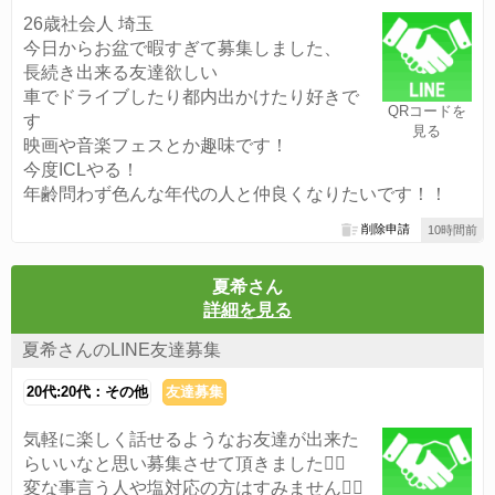
26歳社会人 埼玉
今日からお盆で暇すぎて募集しました、
長続き出来る友達欲しい
車でドライブしたり都内出かけたり好きで
QRコードを
す
見る
映画や音楽フェスとか趣味です！
今度ICLやる！
年齢問わず色んな年代の人と仲良くなりたいです！！
削除申請
10時間前
夏希さん
詳細を見る
夏希さんのLINE友達募集
20代:20代：その他
友達募集
気軽に楽しく話せるようなお友達が出来た
らいいなと思い募集させて頂きました🙆‍♀️
変な事言う人や塩対応の方はすみません🙇‍♀️