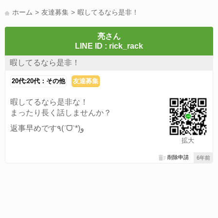
LINE友達募集(178)
スポーツ(177)
韓国(176)
雑談グル(176)
ホーム
友達募集
暇してるなら是非！
パズドラ(172)
Switch(168)
趣味(164)
40代(164)
声優(159)
サッカー(159)
モンハン(158)
相談(155)
すべてのタグを見る
亮さん
LINE ID : rick_rack
暇してるなら是非！
20代:20代：その他
友達募集
暇してるなら是非な！
まったり長く話しませんか？
返事早めです٩(ˊᗜˋ*)و
拡大
削除申請
6年前