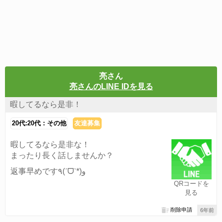
亮さん
亮さんのLINE IDを見る
暇してるなら是非！
20代:20代：その他
友達募集
暇してるなら是非な！
まったり長く話しませんか？
返事早めです٩(ˊᗜˋ*)و
QRコードを
見る
削除申請
6年前