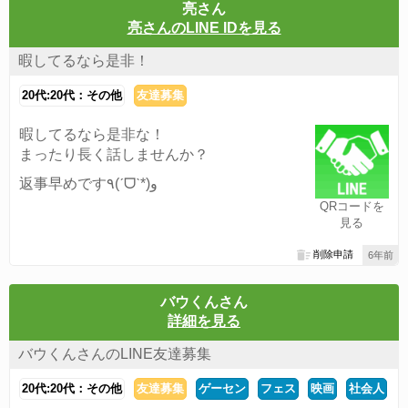
亮さん
亮さんのLINE IDを見る
暇してるなら是非！
20代:20代：その他
友達募集
暇してるなら是非な！
まったり長く話しませんか？
返事早めです٩(ˊᗜˋ*)و
QRコードを
見る
削除申請
6年前
バウくんさん
詳細を見る
バウくんさんのLINE友達募集
20代:20代：その他
友達募集
ゲーセン
フェス
映画
社会人