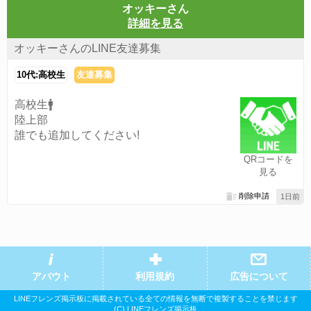
オッキーさん
詳細を見る
オッキーさんのLINE友達募集
10代:高校生
友達募集
高校生🚹️
陸上部
誰でも追加してください!
QRコードを
見る
削除申請
1日前
アバウト
利用規約
広告について
LINEフレンズ掲示板に掲載されている全ての情報を無断で複製することを禁じます
(C) LINEフレンズ掲示板