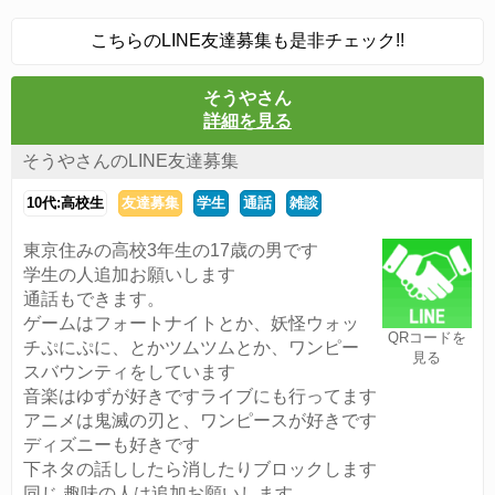
こちらのLINE友達募集も是非チェック!!
そうやさん
詳細を見る
そうやさんのLINE友達募集
10代:高校生
友達募集
学生
通話
雑談
東京住みの高校3年生の17歳の男です
学生の人追加お願いします
通話もできます。
ゲームはフォートナイトとか、妖怪ウォッ
QRコードを
チぷにぷに、とかツムツムとか、ワンピー
見る
スバウンティをしています
音楽はゆずが好きですライブにも行ってます
アニメは鬼滅の刃と、ワンピースが好きです
ディズニーも好きです
下ネタの話ししたら消したりブロックします
同じ 趣味の人は追加お願いします