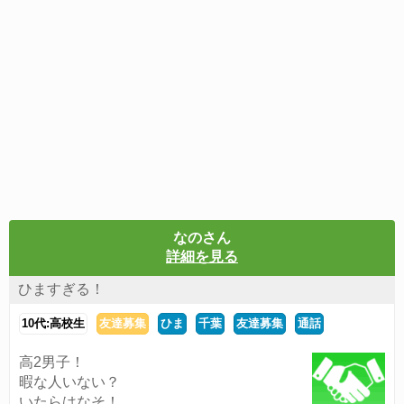
なのさん
詳細を見る
ひますぎる！
10代:高校生
友達募集
ひま
千葉
友達募集
通話
高2男子！
暇な人いない？
いたらはなそ！