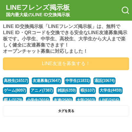
LINEフレンズ掲示板
国内最大級のLINE ID交換掲示板
LINE ID交換掲示板「LINEフレンズ掲示板」は、無料で
LINE ID・QRコードを交換できる安全なLINE友達募集掲示
板です。小学生、中学生、高校生、大学生から大人まで楽
しく健全に友達募集できます！
オープンチャット募集に対応しました！
LINE友達を募集する！
高校生(16517)
友達募集(15647)
中学生(11831)
通話(10674)
ゲーム(8097)
アニメ(7387)
雑談(6359)
暇(6107)
大学生(4459)
暇人(3179)
小学生(3016)
友達(2680)
大阪(2603)
LINE(2416)
関西(2392)
社会人(1437)
漫画(1326)
音楽(1262)
京都(1223)
タグを見る
東京(1176)
10代(1097)
学生(1090)
ひま(1005)
男子(981)
誰でも(978)
野球(875)
20代(866)
グループ(847)
茨城(827)