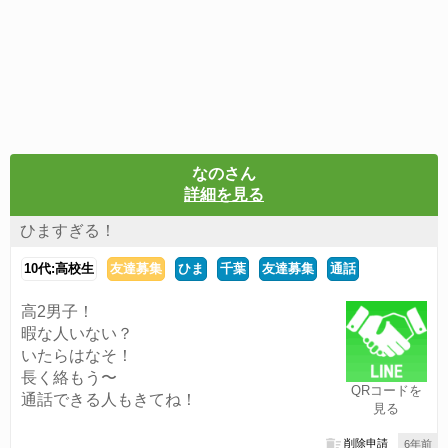
なのさん
詳細を見る
ひますぎる！
10代:高校生
友達募集
ひま
千葉
友達募集
通話
高2男子！
暇な人いない？
いたらはなそ！
長く絡もう〜
QRコードを
通話できる人もきてね！
見る
削除申請
6年前