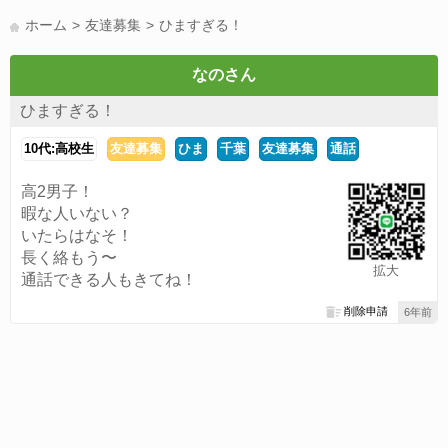
LINE友達募集(178)
スポーツ(177)
韓国(176)
雑談グル(176)
ホーム
友達募集
ひますぎる！
パズドラ(172)
Switch(168)
趣味(164)
40代(164)
声優(159)
サッカー(159)
モンハン(158)
相談(155)
すべてのタグを見る
なのさん
ひますぎる！
10代:高校生
友達募集
ひま
千葉
友達募集
通話
高2男子！
暇な人いない？
いたらはなそ！
長く絡もう〜
拡大
通話できる人もきてね！
削除申請
6年前