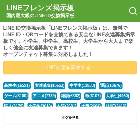
LINEフレンズ掲示板
国内最大級のLINE ID交換掲示板
LINE ID交換掲示板「LINEフレンズ掲示板」は、無料で
LINE ID・QRコードを交換できる安全なLINE友達募集掲示
板です。小学生、中学生、高校生、大学生から大人まで楽
しく健全に友達募集できます！
オープンチャット募集に対応しました！
LINE友達を募集する！
高校生(16521)
友達募集(15653)
中学生(11833)
通話(10676)
ゲーム(8100)
アニメ(7389)
雑談(6362)
暇(6107)
大学生(4460)
暇人(3179)
小学生(3018)
友達(2681)
大阪(2604)
LINE(2416)
関西(2392)
社会人(1437)
漫画(1326)
音楽(1263)
京都(1223)
タグを見る
東京(1177)
10代(1097)
学生(1090)
ひま(1005)
男子(981)
誰でも(978)
野球(875)
20代(866)
グループ(847)
茨城(827)