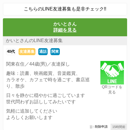
こちらのLINE友達募集も是非チェック!!
かいとさん
詳細を見る
かいとさんのLINE友達募集
40代
友達募集
通話
関東
関東在住／44歳(男)／友達探し
趣味：読書、映画鑑賞、音楽鑑賞、
カラオケ、カフェで時を過ごす、書店巡
り、散歩
QRコードを
見る
日々を静かに穏やかに過ごしています
世代問わずお話ししてみたいです
気軽に追加してください
よろしくお願いします
削除申請
15時間前