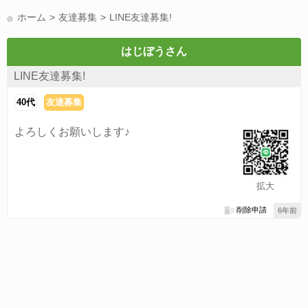
LINE友達募集(178)
スポーツ(177)
韓国(176)
雑談グル(176)
ホーム
友達募集
LINE友達募集!
パズドラ(172)
Switch(168)
趣味(164)
40代(164)
声優(159)
サッカー(159)
モンハン(158)
相談(155)
すべてのタグを見る
はじぼうさん
LINE友達募集!
40代
友達募集
よろしくお願いします♪
拡大
削除申請
6年前