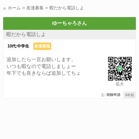
LINE友達募集(178)
スポーツ(177)
韓国(176)
雑談グル(176)
ホーム
友達募集
暇だから電話しよ
パズドラ(172)
Switch(168)
趣味(164)
40代(164)
声優(159)
サッカー(159)
モンハン(158)
相談(155)
すべてのタグを見る
ゆーちゃろさん
暇だから電話しよ
10代:中学生
友達募集
追加したら一言お願いします。
いつも暇なので電話しましょー
年下でも良きならば追加してちょ
拡大
削除申請
6年前