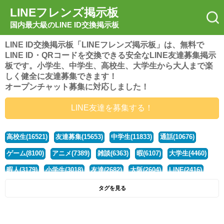
LINEフレンズ掲示板
国内最大級のLINE ID交換掲示板
LINE ID交換掲示板「LINEフレンズ掲示板」は、無料で
LINE ID・QRコードを交換できる安全なLINE友達募集掲示
板です。小学生、中学生、高校生、大学生から大人まで楽
しく健全に友達募集できます！
オープンチャット募集に対応しました！
LINE友達を募集する！
高校生(16521)
友達募集(15653)
中学生(11833)
通話(10676)
ゲーム(8100)
アニメ(7389)
雑談(6363)
暇(6107)
大学生(4460)
暇人(3179)
小学生(3018)
友達(2682)
大阪(2604)
LINE(2416)
関西(2392)
社会人(1438)
漫画(1326)
音楽(1263)
京都(1223)
タグを見る
東京(1177)
10代(1097)
学生(1090)
ひま(1005)
男子(981)
誰でも(978)
野球(875)
20代(866)
グループ(847)
茨城(827)