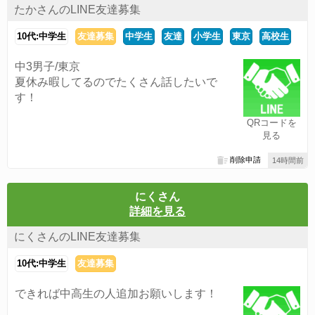
たかさんのLINE友達募集
10代:中学生
友達募集
中学生
友達
小学生
東京
高校生
中3男子/東京
夏休み暇してるのでたくさん話したいで
す！
QRコードを
見る
削除申請
14時間前
にくさん
詳細を見る
にくさんのLINE友達募集
10代:中学生
友達募集
できれば中高生の人追加お願いします！