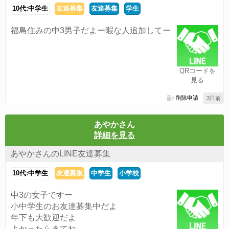
10代:中学生
友達募集
友達募集
学生
福島住みの中3男子だよー暇な人追加してー
QRコードを
見る
削除申請
3日前
あやかさん
詳細を見る
あやかさんのLINE友達募集
10代:中学生
友達募集
中学生
小学校
中3の女子ですー
小中学生のお友達募集中だよ
年下も大歓迎だよ
よかったらきてね