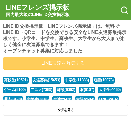
LINEフレンズ掲示板
国内最大級のLINE ID交換掲示板
LINE ID交換掲示板「LINEフレンズ掲示板」は、無料で
LINE ID・QRコードを交換できる安全なLINE友達募集掲示
板です。小学生、中学生、高校生、大学生から大人まで楽
しく健全に友達募集できます！
オープンチャット募集に対応しました！
LINE友達を募集する！
高校生(16521)
友達募集(15653)
中学生(11833)
通話(10676)
ゲーム(8100)
アニメ(7389)
雑談(6362)
暇(6107)
大学生(4460)
暇人(3179)
小学生(3018)
友達(2681)
大阪(2604)
LINE(2416)
関西(2392)
社会人(1437)
漫画(1326)
音楽(1263)
京都(1223)
タグを見る
東京(1177)
10代(1097)
学生(1090)
ひま(1005)
男子(981)
誰でも(978)
野球(875)
20代(866)
グループ(847)
茨城(827)