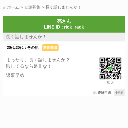
LINE友達募集(178)
スポーツ(177)
韓国(176)
雑談グル(176)
ホーム
友達募集
長く話しませんか！
パズドラ(172)
Switch(168)
趣味(164)
40代(164)
声優(159)
サッカー(159)
モンハン(158)
相談(155)
すべてのタグを見る
亮さん
LINE ID : rick_rack
長く話しませんか！
20代:20代：その他
友達募集
まったり、長く話しませんか？
暇してるなら是非な！
返事早め
拡大
削除申請
6年前