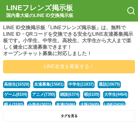
LINEフレンズ掲示板
国内最大級のLINE ID交換掲示板
LINE ID交換掲示板「LINEフレンズ掲示板」は、無料で
LINE ID・QRコードを交換できる安全なLINE友達募集掲示
板です。小学生、中学生、高校生、大学生から大人まで楽
しく健全に友達募集できます！
オープンチャット募集に対応しました！
LINE友達を募集する！
高校生(16528)
友達募集(15681)
中学生(11837)
通話(10679)
ゲーム(8104)
アニメ(7390)
雑談(6374)
暇(6109)
大学生(4464)
暇人(3182)
小学生(3021)
友達(2686)
大阪(2605)
LINE(2416)
関西(2392)
社会人(1443)
漫画(1326)
音楽(1264)
京都(1223)
タグを見る
東京(1182)
10代(1097)
学生(1092)
ひま(1006)
男子(981)
誰でも(979)
野球(875)
20代(866)
グループ(847)
茨城(827)