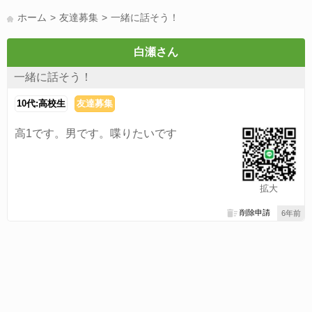
LINE友達募集(178)
スポーツ(177)
韓国(176)
雑談グル(176)
ホーム
友達募集
一緒に話そう！
パズドラ(172)
Switch(168)
趣味(164)
40代(164)
サッカー(160)
声優(159)
モンハン(158)
相談(155)
すべてのタグを見る
白瀬さん
一緒に話そう！
10代:高校生
友達募集
高1です。男です。喋りたいです
拡大
削除申請
6年前