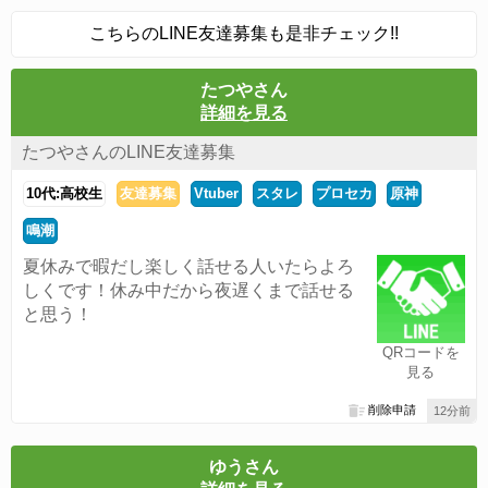
こちらのLINE友達募集も是非チェック!!
たつやさん
詳細を見る
たつやさんのLINE友達募集
10代:高校生
友達募集
Vtuber
スタレ
プロセカ
原神
鳴潮
夏休みで暇だし楽しく話せる人いたらよろ
しくです！休み中だから夜遅くまで話せる
と思う！
QRコードを
見る
削除申請
12分前
ゆうさん