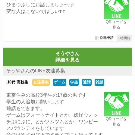
ひまつぶしにお話しましょ~·͜· ෆ
変な人はこないでほしい‬т т
QRコードを
見る
削除申請
5時間前
そうやさん
詳細を見る
そうやさんのLINE友達募集
10代:高校生
友達募集
ゲーム
学生
通話
雑談
東京住みの高校3年生の17歳の男です
学生の人追加お願いします
通話もできます。
ゲームはフォートナイトとか、妖怪ウォッ
QRコードを
チぷにぷに、とかツムツムとか、ワンピー
見る
スバウンティをしています
音楽はゆずが好きですライブにも行ってます