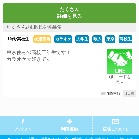
たくさん
詳細を見る
たくさんのLINE友達募集
10代:高校生
友達募集
カラオケ
大学生
暇人
東京
高校生
東京住みの高校三年生です！
カラオケ大好きです
QRコードを
見る
削除申請
1日前
アバウト
利用規約
広告について