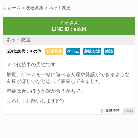
LINE通話(180)
LINE友達募集(178)
スポーツ(177)
韓国(176)
ホーム
友達募集
ネット友達
雑談グル(176)
パズドラ(172)
Switch(168)
40代(164)
趣味(163)
声優(159)
サッカー(159)
モンハン(158)
相談(155)
イオさん
LINE ID : skkiri
すべてのタグを見る
ネット友達
20代:20代：その他
友達募集
ゲーム
趣味友達
雑談
２０代後半の男性です
最近、ゲームを一緒に遊べる友達や雑談ができるような
友達がほしいなと思って募集してみました
年齢は近いほうが話が合うかもです
よろしくお願いします(^^)
削除申請
6年前