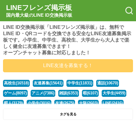
LINEフレンズ掲示板
国内最大級のLINE ID交換掲示板
LINE ID交換掲示板「LINEフレンズ掲示板」は、無料で
LINE ID・QRコードを交換できる安全なLINE友達募集掲示
板です。小学生、中学生、高校生、大学生から大人まで楽
しく健全に友達募集できます！
オープンチャット募集に対応しました！
LINE友達を募集する！
高校生(16518)
友達募集(15641)
中学生(11831)
通話(10670)
ゲーム(8097)
アニメ(7386)
雑談(6353)
暇(6107)
大学生(4459)
暇人(3179)
小学生(3016)
友達(2675)
大阪(2603)
LINE(2416)
関西(2392)
社会人(1436)
漫画(1326)
音楽(1262)
京都(1223)
タグを見る
東京(1175)
10代(1097)
学生(1089)
ひま(1005)
男子(980)
誰でも(978)
野球(875)
20代(866)
グループ(847)
茨城(827)