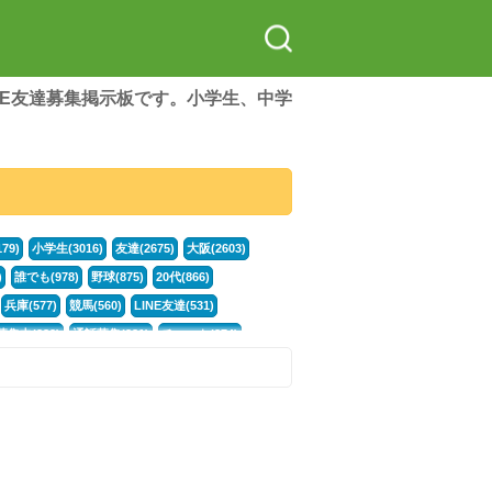
LINE友達募集掲示板です。小学生、中学
79)
小学生(3016)
友達(2675)
大阪(2603)
)
誰でも(978)
野球(875)
20代(866)
兵庫(577)
競馬(560)
LINE友達(531)
集中(382)
通話募集(381)
チャット(374)
門学生(315)
不登校(299)
ポケモン(299)
談グループ(246)
イラスト(244)
カラオケ(243)
78)
スポーツ(177)
韓国(176)
雑談グル(176)