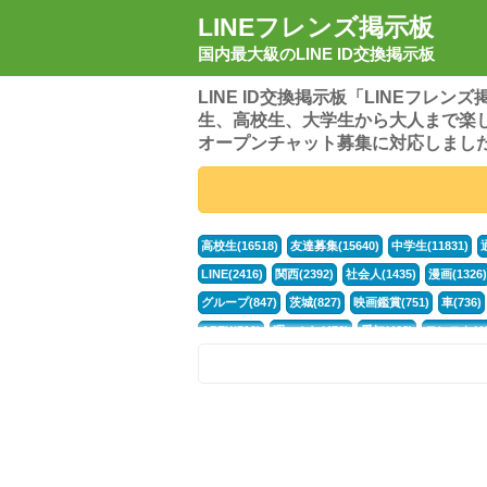
LINEフレンズ掲示板
国内最大級のLINE ID交換掲示板
LINE ID交換掲示板「LINEフレ
生、高校生、大学生から大人まで楽
オープンチャット募集に対応しまし
高校生(16518)
友達募集(15640)
中学生(11831)
LINE(2416)
関西(2392)
社会人(1435)
漫画(1326)
グループ(847)
茨城(827)
映画鑑賞(751)
車(736)
APEX(519)
暇つぶし(476)
愛知(468)
モンスト(46
男(370)
話し相手(363)
歌い手(361)
勉強(361)
電話(299)
トーク(299)
オタク(276)
話し相手募集(
中高生(226)
原神(217)
中3(206)
第五人格(200)
パズドラ(172)
Switch(168)
40代(164)
趣味(163)