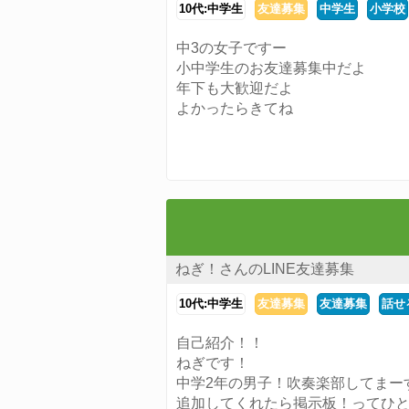
10代:中学生
友達募集
中学生
小学校
中3の女子ですー
小中学生のお友達募集中だよ
年下も大歓迎だよ
よかったらきてね
ねぎ！さんのLINE友達募集
10代:中学生
友達募集
友達募集
話せ
自己紹介！！
ねぎです！
中学2年の男子！吹奏楽部してまー
追加してくれたら掲示板！ってひ