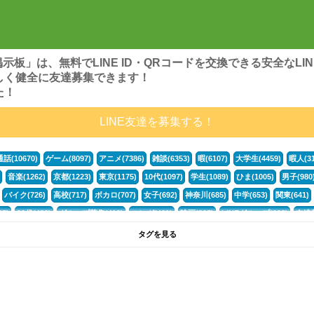
ンズ掲示板」は、無料でLINE ID・QRコードを交換できる安全な
しく健全に友達募集できます！
た！
LINE友達を募集する！
通話(10670)
ゲーム(8097)
アニメ(7386)
雑談(6353)
暇(6107)
大学生(4459)
暇人(31
音楽(1262)
京都(1223)
東京(1175)
10代(1097)
学生(1089)
ひま(1005)
男子(980
バイク(726)
高校(717)
ボカロ(707)
女子(692)
神奈川(685)
中学(653)
関東(641)
5)
30代(432)
グループ募集(412)
マンガ(401)
映画(395)
LINEグループ(388)
友達募
暇電(349)
千葉(336)
北海道(322)
フォートナイト(320)
荒野行動(319)
埼玉(318)
専
タグを見る
268)
高3(265)
JK(263)
福岡(260)
プロセカ(259)
腐女子(253)
かまちょ(246)
雑
ps4(189)
料理(187)
アニメ好き(184)
マイクラ(181)
LINE通話(180)
LINE友達募集(1
声優(159)
サッカー(159)
モンハン(158)
相談(155)
すべてのタグを見る