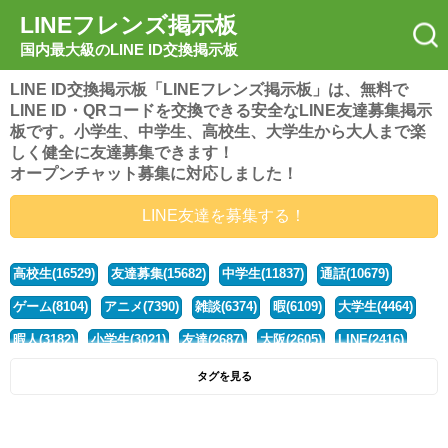
LINEフレンズ掲示板
国内最大級のLINE ID交換掲示板
LINE ID交換掲示板「LINEフレンズ掲示板」は、無料で
LINE ID・QRコードを交換できる安全なLINE友達募集掲示
板です。小学生、中学生、高校生、大学生から大人まで楽
しく健全に友達募集できます！
オープンチャット募集に対応しました！
LINE友達を募集する！
高校生(16529)
友達募集(15682)
中学生(11837)
通話(10679)
ゲーム(8104)
アニメ(7390)
雑談(6374)
暇(6109)
大学生(4464)
暇人(3182)
小学生(3021)
友達(2687)
大阪(2605)
LINE(2416)
関西(2392)
社会人(1443)
漫画(1326)
音楽(1264)
京都(1223)
タグを見る
東京(1182)
10代(1098)
学生(1092)
ひま(1006)
男子(981)
誰でも(979)
野球(875)
20代(866)
グループ(847)
茨城(827)