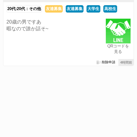
20代:20代：その他
友達募集
友達募集
大学生
高校生
20歳の男ですあ
暇なので誰か話そ~
QRコードを
見る
削除申請
4時間前