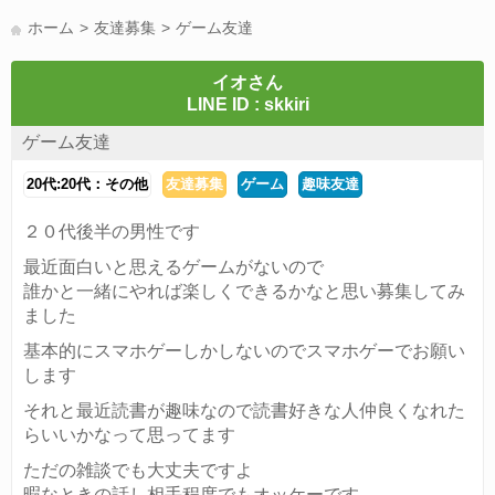
LINE友達募集(178)
スポーツ(177)
韓国(176)
雑談グル(176)
ホーム
友達募集
ゲーム友達
パズドラ(172)
Switch(168)
趣味(164)
40代(164)
サッカー(160)
声優(159)
モンハン(158)
相談(155)
すべてのタグを見る
イオさん
LINE ID : skkiri
ゲーム友達
20代:20代：その他
友達募集
ゲーム
趣味友達
２０代後半の男性です
最近面白いと思えるゲームがないので
誰かと一緒にやれば楽しくできるかなと思い募集してみ
ました
基本的にスマホゲーしかしないのでスマホゲーでお願い
します
それと最近読書が趣味なので読書好きな人仲良くなれた
らいいかなって思ってます
ただの雑談でも大丈夫ですよ
暇なときの話し相手程度でもオッケーです