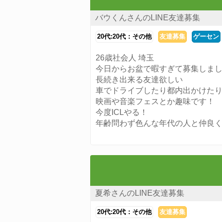
バウくんさんのLINE友達募集
20代:20代：その他
友達募集
ゲーセン
26歳社会人 埼玉
今日からお盆で暇すぎて募集しま
長続き出来る友達欲しい
車でドライブしたり都内出かけた
映画や音楽フェスとか趣味です！
今度ICLやる！
年齢問わず色んな年代の人と仲良
夏希さんのLINE友達募集
20代:20代：その他
友達募集