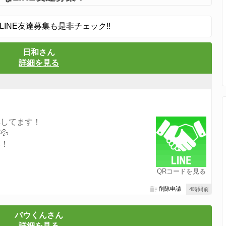
LINE友達募集も是非チェック!!
日和さん
詳細を見る
集してます！
💦
い！
QRコードを見る
削除申請
4時間前
バウくんさん
詳細を見る