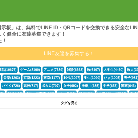
ンズ掲示板」は、無料でLINE ID・QRコードを交換できる安全な
しく健全に友達募集できます！
た！
LINE友達を募集する！
通話(10676)
ゲーム(8100)
アニメ(7389)
雑談(6363)
暇(6107)
大学生(4460)
暇人(31
音楽(1263)
京都(1223)
東京(1177)
10代(1097)
学生(1090)
ひま(1005)
男子(981
バイク(726)
高校(717)
ボカロ(707)
女子(692)
神奈川(685)
中学(653)
関東(643)
5)
30代(433)
グループ募集(412)
マンガ(401)
映画(396)
LINEグループ(388)
友達募
暇電(349)
千葉(336)
北海道(322)
フォートナイト(320)
荒野行動(319)
埼玉(318)
専
タグを見る
3(265)
JK(263)
福岡(260)
プロセカ(260)
腐女子(253)
かまちょ(246)
雑談グループ(
ps4(189)
料理(187)
アニメ好き(184)
マイクラ(181)
LINE通話(180)
LINE友達募集(1
声優(159)
サッカー(159)
モンハン(158)
相談(155)
すべてのタグを見る