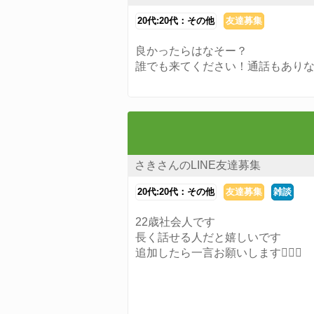
20代:20代：その他
友達募集
良かったらはなそー？
誰でも来てください！通話もあり
さきさんのLINE友達募集
20代:20代：その他
友達募集
雑談
22歳社会人です
長く話せる人だと嬉しいです
追加したら一言お願いします🙇🏻‍♀️