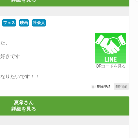
フェス
映画
社会人
した、
り好きです
QRコードを見る
くなりたいです！！
削除申請
5時間前
夏希さん
詳細を見る