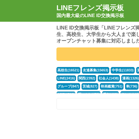
LINEフレンズ掲示板
国内最大級のLINE ID交換掲示板
LINE ID交換掲示板「LINEフレ
生、高校生、大学生から大人まで楽
オープンチャット募集に対応しまし
高校生(16521)
友達募集(15653)
中学生(11833)
LINE(2416)
関西(2392)
社会人(1438)
漫画(1326)
グループ(847)
茨城(827)
映画鑑賞(751)
車(736)
APEX(519)
暇つぶし(476)
愛知(468)
モンスト(46
男(370)
話し相手(363)
歌い手(361)
勉強(361)
ポケモン(298)
オタク(276)
話し相手募集(268)
高
中高生(226)
原神(218)
中3(206)
第五人格(200)
パズドラ(172)
Switch(168)
趣味(164)
40代(164)