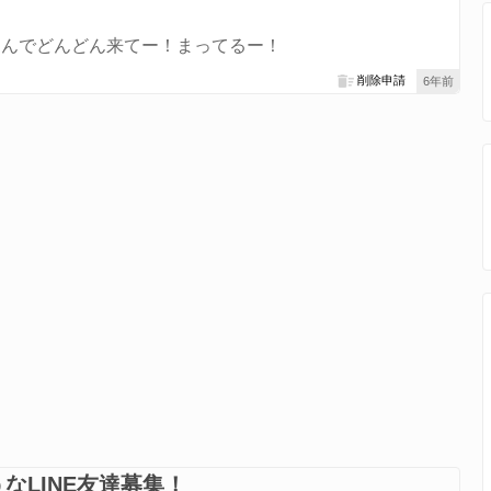
なんでどんどん来てー！まってるー！
削除申請
6年前
なLINE友達募集！