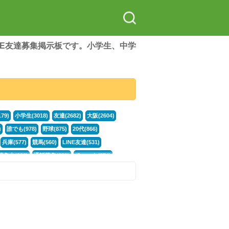
LINE友達募集掲示板です。小学生、中学
79)
小学生(3018)
友達(2682)
大阪(2604)
)
誰でも(978)
野球(875)
20代(866)
兵庫(577)
競馬(560)
LINE友達(531)
集中(382)
通話募集(381)
チャット(374)
門学生(315)
不登校(299)
電話(299)
トーク(299)
246)
イラスト(244)
カラオケ(243)
78)
スポーツ(177)
韓国(176)
雑談グル(176)