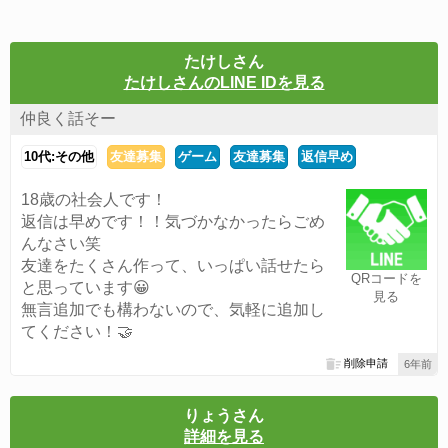
たけしさん
たけしさんのLINE IDを見る
仲良く話そー
10代:その他
友達募集
ゲーム
友達募集
返信早め
18歳の社会人です！
返信は早めです！！気づかなかったらごめ
んなさい笑
友達をたくさん作って、いっぱい話せたら
QRコードを
と思っています😀
見る
無言追加でも構わないので、気軽に追加し
てください！🤝
削除申請
6年前
りょうさん
詳細を見る