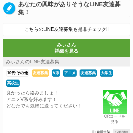
あなたの興味がありそうなLINE友達募
集！
こちらのLINE友達募集も是非チェック!!
みぃさん
詳細を見る
みぃさんのLINE友達募集
10代:その他
友達募集
V系
アニメ
友達募集
大学生
高校生
良かったら絡みましょ！
アニメV系を好みます！
どなたでも気軽に送ってください！
QRコードを
見る
削除申請
12時間前