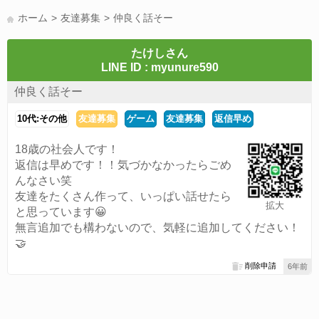
LINE友達募集(178)
スポーツ(177)
韓国(176)
雑談グル(176)
ホーム
友達募集
仲良く話そー
パズドラ(172)
Switch(168)
趣味(164)
40代(164)
声優(159)
サッカー(159)
モンハン(158)
相談(155)
すべてのタグを見る
たけしさん
LINE ID : myunure590
仲良く話そー
10代:その他
友達募集
ゲーム
友達募集
返信早め
18歳の社会人です！
返信は早めです！！気づかなかったらごめ
んなさい笑
友達をたくさん作って、いっぱい話せたら
拡大
と思っています😀
無言追加でも構わないので、気軽に追加してください！
🤝
削除申請
6年前