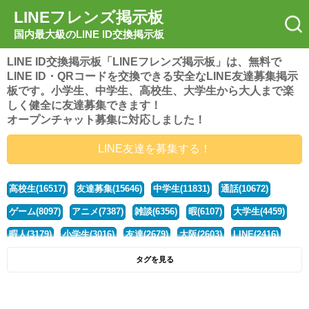
LINEフレンズ掲示板
国内最大級のLINE ID交換掲示板
LINE ID交換掲示板「LINEフレンズ掲示板」は、無料で
LINE ID・QRコードを交換できる安全なLINE友達募集掲示
板です。小学生、中学生、高校生、大学生から大人まで楽
しく健全に友達募集できます！
オープンチャット募集に対応しました！
LINE友達を募集する！
高校生(16517)
友達募集(15646)
中学生(11831)
通話(10672)
ゲーム(8097)
アニメ(7387)
雑談(6356)
暇(6107)
大学生(4459)
暇人(3179)
小学生(3016)
友達(2679)
大阪(2603)
LINE(2416)
関西(2392)
社会人(1437)
漫画(1326)
音楽(1262)
京都(1223)
タグを見る
東京(1176)
10代(1097)
学生(1089)
ひま(1005)
男子(981)
誰でも(978)
野球(875)
20代(866)
グループ(847)
茨城(827)