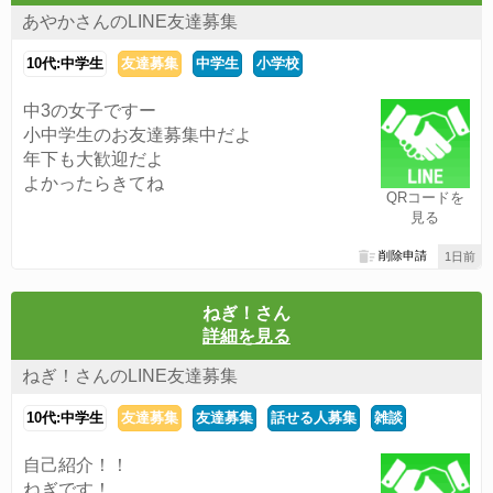
あやかさんのLINE友達募集
10代:中学生
友達募集
中学生
小学校
中3の女子ですー
小中学生のお友達募集中だよ
年下も大歓迎だよ
よかったらきてね
QRコードを
見る
削除申請
1日前
ねぎ！さん
詳細を見る
ねぎ！さんのLINE友達募集
10代:中学生
友達募集
友達募集
話せる人募集
雑談
自己紹介！！
ねぎです！