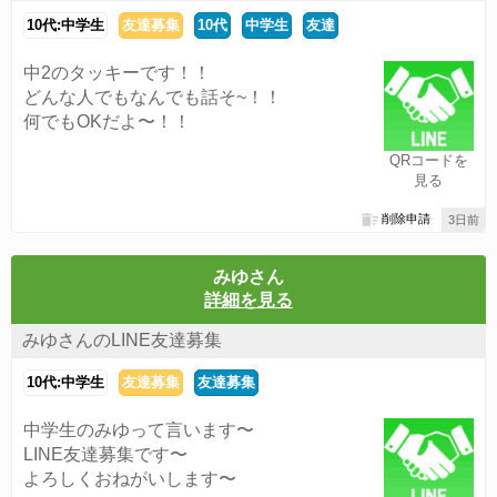
10代:中学生
友達募集
10代
中学生
友達
中2のタッキーです！！
どんな人でもなんでも話そ~！！
何でもOKだよ〜！！
QRコードを
見る
削除申請
3日前
みゆさん
詳細を見る
みゆさんのLINE友達募集
10代:中学生
友達募集
友達募集
中学生のみゆって言います〜
LINE友達募集です〜
よろしくおねがいします〜