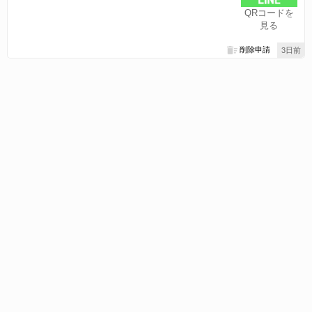
QRコードを
見る
削除申請
3日前