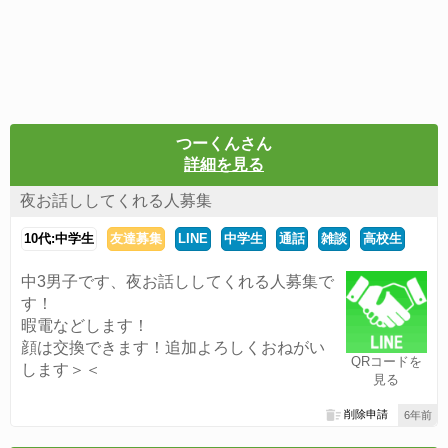
つーくんさん
詳細を見る
夜お話ししてくれる人募集
10代:中学生
友達募集
LINE
中学生
通話
雑談
高校生
中3男子です、夜お話ししてくれる人募集で
す！
暇電などします！
顔は交換できます！追加よろしくおねがい
QRコードを
します＞＜
見る
削除申請
6年前