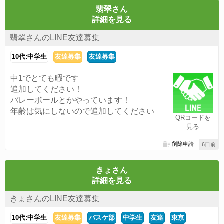
翡翠さん
詳細を見る
翡翠さんのLINE友達募集
10代:中学生
友達募集
友達募集
中1でとても暇です
追加してください！
バレーボールとかやっています！
年齢は気にしないので追加してください
QRコードを
見る
削除申請
6日前
きょさん
詳細を見る
きょさんのLINE友達募集
10代:中学生
友達募集
バスケ部
中学生
友達
東京