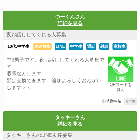
つーくんさん
詳細を見る
夜お話ししてくれる人募集
10代:中学生
友達募集
LINE
中学生
通話
雑談
高校生
中3男子です、夜お話ししてくれる人募集で
す！
暇電などします！
顔は交換できます！追加よろしくおねがい
QRコードを
します＞＜
見る
削除申請
6年前
タッキーさん
詳細を見る
タッキーさんのLINE友達募集