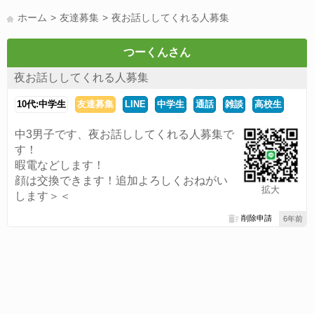
LINE友達募集(178)
スポーツ(177)
韓国(176)
雑談グル(176)
ホーム
友達募集
夜お話ししてくれる人募集
パズドラ(172)
Switch(168)
40代(164)
趣味(163)
声優(159)
サッカー(159)
モンハン(158)
相談(155)
すべてのタグを見る
つーくんさん
夜お話ししてくれる人募集
10代:中学生
友達募集
LINE
中学生
通話
雑談
高校生
中3男子です、夜お話ししてくれる人募集で
す！
暇電などします！
顔は交換できます！追加よろしくおねがい
拡大
します＞＜
削除申請
6年前