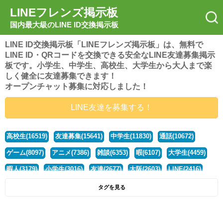
LINEフレンズ掲示板
国内最大級のLINE ID交換掲示板
LINE ID交換掲示板「LINEフレンズ掲示板」は、無料で
LINE ID・QRコードを交換できる安全なLINE友達募集掲示
板です。小学生、中学生、高校生、大学生から大人まで楽
しく健全に友達募集できます！
オープンチャット募集に対応しました！
LINE友達を募集する！
高校生(16519)
友達募集(15641)
中学生(11830)
通話(10672)
ゲーム(8097)
アニメ(7386)
雑談(6353)
暇(6107)
大学生(4459)
暇人(3179)
小学生(3016)
友達(2677)
大阪(2603)
LINE(2416)
関西(2392)
社会人(1436)
漫画(1326)
音楽(1262)
京都(1223)
タグを見る
東京(1175)
10代(1097)
学生(1089)
ひま(1005)
男子(981)
誰でも(978)
野球(875)
20代(866)
グループ(847)
茨城(827)