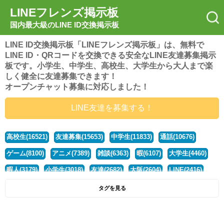
LINEフレンズ掲示板
国内最大級のLINE ID交換掲示板
LINE ID交換掲示板「LINEフレンズ掲示板」は、無料で
LINE ID・QRコードを交換できる安全なLINE友達募集掲示
板です。小学生、中学生、高校生、大学生から大人まで楽
しく健全に友達募集できます！
オープンチャット募集に対応しました！
LINE友達を募集する！
高校生(16521)
友達募集(15653)
中学生(11833)
通話(10676)
ゲーム(8100)
アニメ(7389)
雑談(6363)
暇(6107)
大学生(4460)
暇人(3179)
小学生(3018)
友達(2682)
大阪(2604)
LINE(2416)
関西(2392)
社会人(1438)
漫画(1326)
音楽(1263)
京都(1223)
タグを見る
東京(1177)
10代(1097)
学生(1090)
ひま(1005)
男子(981)
誰でも(978)
野球(875)
20代(866)
グループ(847)
茨城(827)