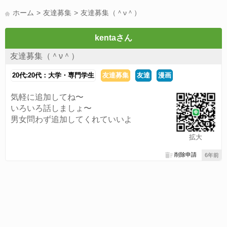
LINE友達募集(178)
スポーツ(177)
韓国(176)
雑談グル(176)
ホーム
友達募集
友達募集（＾ν＾）
パズドラ(172)
Switch(168)
趣味(164)
40代(164)
声優(159)
サッカー(159)
モンハン(158)
相談(155)
すべてのタグを見る
kentaさん
友達募集（＾ν＾）
20代:20代：大学・専門学生
友達募集
友達
漫画
気軽に追加してね〜
いろいろ話しましょ〜
男女問わず追加してくれていいよ
拡大
削除申請
6年前