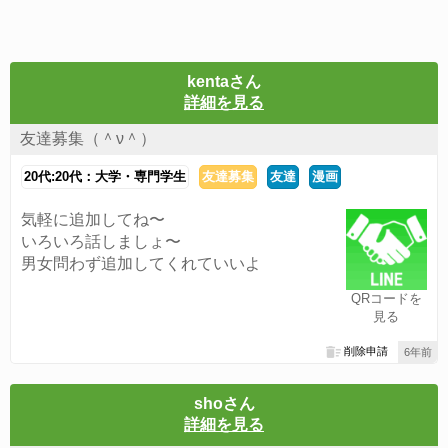
kentaさん
詳細を見る
友達募集（＾ν＾）
20代:20代：大学・専門学生
友達募集
友達
漫画
気軽に追加してね〜
いろいろ話しましょ〜
男女問わず追加してくれていいよ
QRコードを
見る
削除申請
6年前
shoさん
詳細を見る