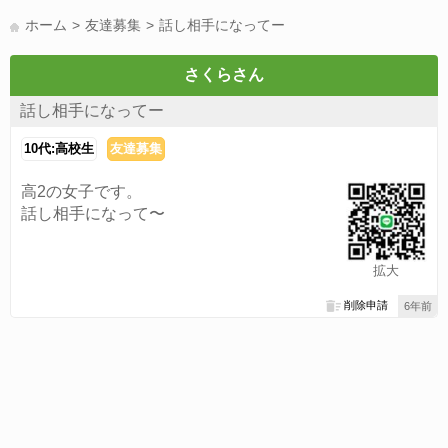
LINE友達募集(178)
スポーツ(177)
韓国(176)
雑談グル(176)
ホーム
友達募集
話し相手になってー
パズドラ(172)
Switch(168)
趣味(164)
40代(164)
声優(159)
サッカー(159)
モンハン(158)
相談(155)
すべてのタグを見る
さくらさん
話し相手になってー
10代:高校生
友達募集
高2の女子です。
話し相手になって〜
拡大
削除申請
6年前