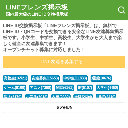
LINEフレンズ掲示板
国内最大級のLINE ID交換掲示板
LINE ID交換掲示板「LINEフレンズ掲示板」は、無料で
LINE ID・QRコードを交換できる安全なLINE友達募集掲示
板です。小学生、中学生、高校生、大学生から大人まで楽
しく健全に友達募集できます！
オープンチャット募集に対応しました！
LINE友達を募集する！
高校生(16521)
友達募集(15653)
中学生(11833)
通話(10676)
ゲーム(8100)
アニメ(7389)
雑談(6363)
暇(6107)
大学生(4460)
暇人(3179)
小学生(3018)
友達(2682)
大阪(2604)
LINE(2416)
関西(2392)
社会人(1438)
漫画(1326)
音楽(1263)
京都(1223)
タグを見る
東京(1177)
10代(1097)
学生(1090)
ひま(1005)
男子(981)
誰でも(978)
野球(875)
20代(866)
グループ(847)
茨城(827)