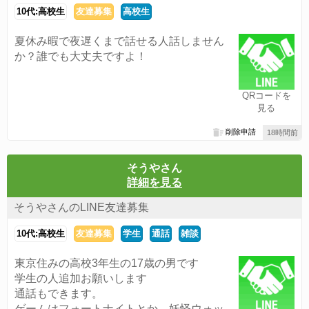
10代:高校生
友達募集
高校生
夏休み暇で夜遅くまで話せる人話しません
か？誰でも大丈夫ですよ！
QRコードを
見る
削除申請
18時間前
そうやさん
詳細を見る
そうやさんのLINE友達募集
10代:高校生
友達募集
学生
通話
雑談
東京住みの高校3年生の17歳の男です
学生の人追加お願いします
通話もできます。
ゲームはフォートナイトとか、妖怪ウォッ