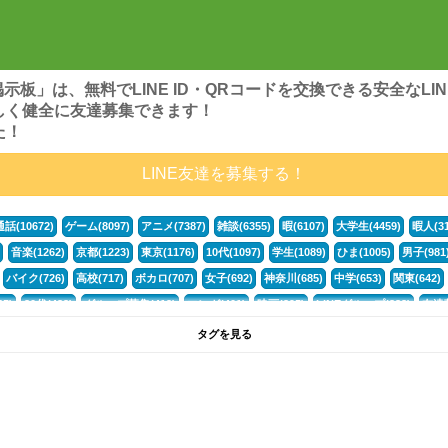
ンズ掲示板」は、無料でLINE ID・QRコードを交換できる安全な
しく健全に友達募集できます！
た！
LINE友達を募集する！
通話(10672)
ゲーム(8097)
アニメ(7387)
雑談(6355)
暇(6107)
大学生(4459)
暇人(31
音楽(1262)
京都(1223)
東京(1176)
10代(1097)
学生(1089)
ひま(1005)
男子(981
バイク(726)
高校(717)
ボカロ(707)
女子(692)
神奈川(685)
中学(653)
関東(642)
5)
30代(433)
グループ募集(412)
マンガ(401)
映画(395)
LINEグループ(388)
友達募
暇電(349)
千葉(336)
北海道(322)
フォートナイト(320)
荒野行動(319)
埼玉(318)
専
タグを見る
3(265)
JK(263)
福岡(260)
プロセカ(260)
腐女子(253)
かまちょ(246)
雑談グループ(
ps4(189)
料理(187)
アニメ好き(184)
マイクラ(181)
LINE通話(180)
LINE友達募集(1
声優(159)
サッカー(159)
モンハン(158)
相談(155)
すべてのタグを見る