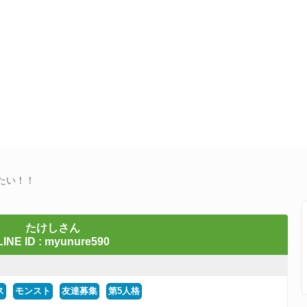
たい！！
たけしさん
LINE ID : myunure590
ス
モンスト
友達募集
第5人格