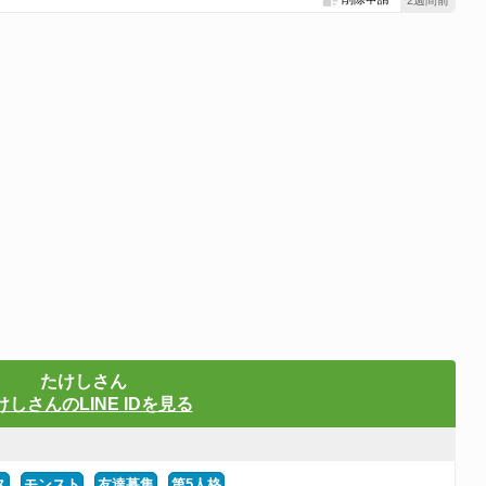
2週間前
たけしさん
けしさんのLINE IDを見る
ス
モンスト
友達募集
第5人格