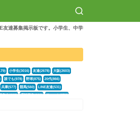
LINE友達募集掲示板です。小学生、中学
79)
小学生(3016)
友達(2678)
大阪(2603)
)
誰でも(978)
野球(875)
20代(866)
兵庫(577)
競馬(560)
LINE友達(531)
集中(382)
通話募集(381)
チャット(374)
門学生(315)
不登校(299)
電話(299)
トーク(299)
246)
イラスト(244)
カラオケ(243)
78)
スポーツ(177)
韓国(176)
雑談グル(176)