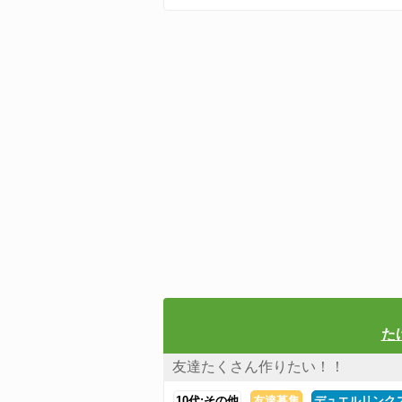
た
友達たくさん作りたい！！
10代:その他
友達募集
デュエルリンク