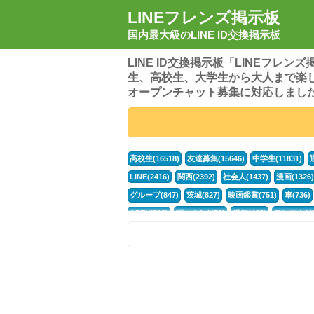
LINEフレンズ掲示板
国内最大級のLINE ID交換掲示板
LINE ID交換掲示板「LINEフレ
生、高校生、大学生から大人まで楽
オープンチャット募集に対応しまし
高校生(16518)
友達募集(15646)
中学生(11831)
LINE(2416)
関西(2392)
社会人(1437)
漫画(1326)
グループ(847)
茨城(827)
映画鑑賞(751)
車(736)
APEX(519)
暇つぶし(476)
愛知(468)
モンスト(46
男(370)
話し相手(363)
歌い手(361)
勉強(361)
ポケモン(298)
オタク(276)
話し相手募集(268)
高
中高生(226)
原神(218)
中3(206)
第五人格(200)
パズドラ(172)
Switch(168)
40代(164)
趣味(163)