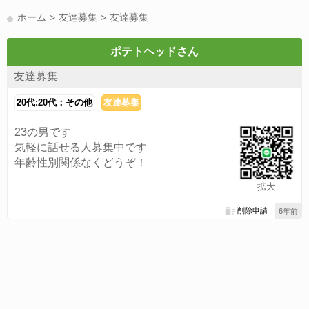
LINE友達募集(178)
スポーツ(177)
韓国(176)
雑談グル(176)
ホーム
友達募集
友達募集
パズドラ(172)
Switch(168)
趣味(164)
40代(164)
声優(159)
サッカー(159)
モンハン(158)
相談(155)
すべてのタグを見る
ポテトヘッドさん
友達募集
20代:20代：その他
友達募集
23の男です
気軽に話せる人募集中です
年齢性別関係なくどうぞ！
拡大
削除申請
6年前