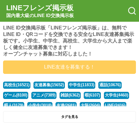
LINEフレンズ掲示板
国内最大級のLINE ID交換掲示板
LINE ID交換掲示板「LINEフレンズ掲示板」は、無料で
LINE ID・QRコードを交換できる安全なLINE友達募集掲示
板です。小学生、中学生、高校生、大学生から大人まで楽
しく健全に友達募集できます！
オープンチャット募集に対応しました！
LINE友達を募集する！
高校生(16521)
友達募集(15652)
中学生(11833)
通話(10676)
ゲーム(8100)
アニメ(7389)
雑談(6362)
暇(6107)
大学生(4460)
暇人(3179)
小学生(3018)
友達(2681)
大阪(2604)
LINE(2416)
関西(2392)
社会人(1437)
漫画(1326)
音楽(1263)
京都(1223)
タグを見る
東京(1177)
10代(1097)
学生(1090)
ひま(1005)
男子(981)
誰でも(978)
野球(875)
20代(866)
グループ(847)
茨城(827)