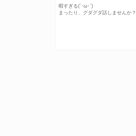
暇すぎる(´･ω･`)
まったり、グダグダ話しませんか