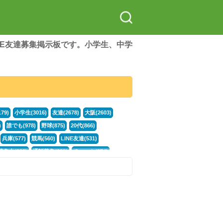
LINE友達募集掲示板です。小学生、中学
79)
小学生(3016)
友達(2678)
大阪(2603)
)
誰でも(978)
野球(875)
20代(866)
兵庫(577)
競馬(560)
LINE友達(531)
集中(382)
通話募集(381)
チャット(374)
門学生(315)
不登校(299)
電話(299)
トーク(299)
246)
イラスト(244)
カラオケ(243)
78)
スポーツ(177)
韓国(176)
雑談グル(176)