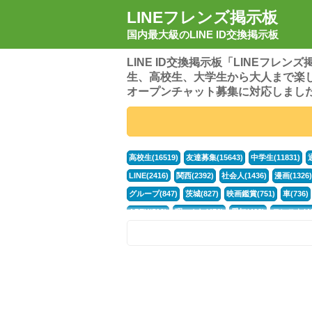
LINEフレンズ掲示板
国内最大級のLINE ID交換掲示板
LINE ID交換掲示板「LINEフレ
生、高校生、大学生から大人まで楽
オープンチャット募集に対応しまし
高校生(16519)
友達募集(15643)
中学生(11831)
LINE(2416)
関西(2392)
社会人(1436)
漫画(1326)
グループ(847)
茨城(827)
映画鑑賞(751)
車(736)
APEX(519)
暇つぶし(476)
愛知(468)
モンスト(46
男(370)
話し相手(363)
歌い手(361)
勉強(361)
ポケモン(298)
オタク(276)
話し相手募集(268)
高
中高生(226)
原神(217)
中3(206)
第五人格(200)
パズドラ(172)
Switch(168)
40代(164)
趣味(163)