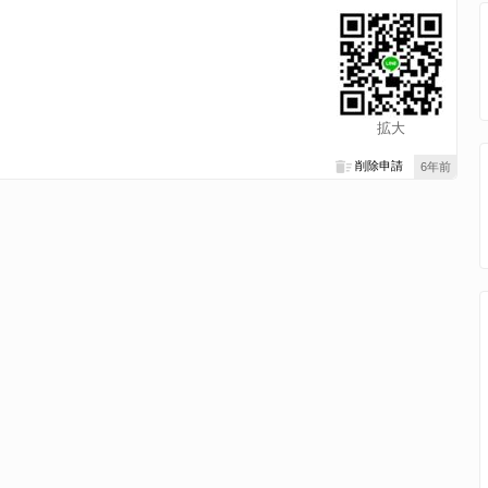
？
拡大
削除申請
6年前