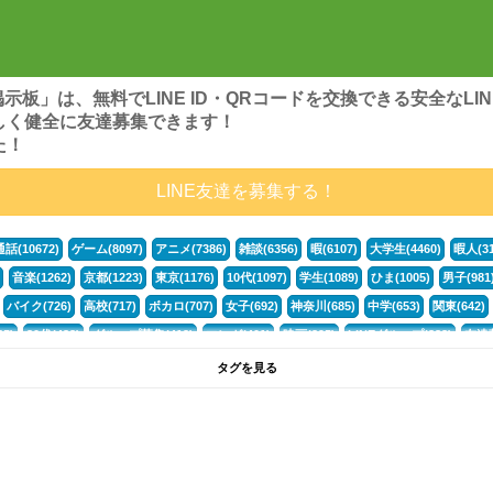
ンズ掲示板」は、無料でLINE ID・QRコードを交換できる安全な
しく健全に友達募集できます！
た！
LINE友達を募集する！
通話(10672)
ゲーム(8097)
アニメ(7386)
雑談(6356)
暇(6107)
大学生(4460)
暇人(31
音楽(1262)
京都(1223)
東京(1176)
10代(1097)
学生(1089)
ひま(1005)
男子(981
バイク(726)
高校(717)
ボカロ(707)
女子(692)
神奈川(685)
中学(653)
関東(642)
5)
30代(433)
グループ募集(412)
マンガ(401)
映画(395)
LINEグループ(388)
友達募
暇電(349)
千葉(336)
北海道(322)
フォートナイト(320)
荒野行動(319)
埼玉(318)
専
タグを見る
3(265)
JK(263)
福岡(260)
プロセカ(259)
腐女子(253)
かまちょ(246)
雑談グループ(
ps4(189)
料理(187)
アニメ好き(184)
マイクラ(181)
LINE通話(180)
LINE友達募集(1
声優(159)
サッカー(159)
モンハン(158)
相談(155)
すべてのタグを見る