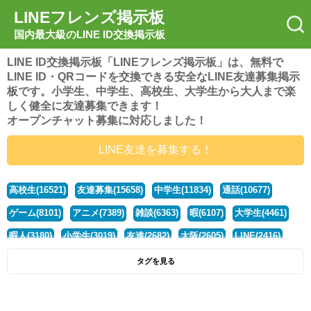
LINEフレンズ掲示板
国内最大級のLINE ID交換掲示板
LINE ID交換掲示板「LINEフレンズ掲示板」は、無料で
LINE ID・QRコードを交換できる安全なLINE友達募集掲示
板です。小学生、中学生、高校生、大学生から大人まで楽
しく健全に友達募集できます！
オープンチャット募集に対応しました！
LINE友達を募集する！
高校生(16521)
友達募集(15658)
中学生(11834)
通話(10677)
ゲーム(8101)
アニメ(7389)
雑談(6363)
暇(6107)
大学生(4461)
暇人(3180)
小学生(3019)
友達(2682)
大阪(2605)
LINE(2416)
関西(2392)
社会人(1439)
漫画(1326)
音楽(1262)
京都(1223)
タグを見る
東京(1178)
10代(1097)
学生(1090)
ひま(1006)
男子(981)
誰でも(979)
野球(875)
20代(866)
グループ(847)
茨城(827)