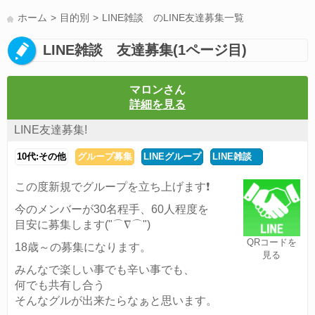
LINE友達募集(178)
スポーツ(177)
韓国(176)
雑談グル(176)
ホーム
目的別
LINE雑談 のLINE友達募集一覧
パズドラ(172)
Switch(168)
趣味(164)
40代(164)
サッカー(160)
LINE雑談 友達募集(1ページ目)
声優(159)
モンハン(158)
相談(155)
すべてのタグを見る
マロンさん
詳細を見る
LINE友達募集!
10代:その他
グループ募集
LINEグループ
LINE雑談
この度新規でグループを立ち上げます❗
今のメンバーが30名程手、60人程度を
目安に募集します("⌒∇⌒")
QRコードを
18歳～の募集になります。
見る
みんなで楽しい事でも辛い事でも、
何でも共有し合う
そんなグルが出来たらなぁと思います。