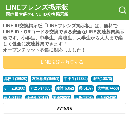
LINEフレンズ掲示板
国内最大級のLINE ID交換掲示板
LINE ID交換掲示板「LINEフレンズ掲示板」は、無料で
LINE ID・QRコードを交換できる安全なLINE友達募集掲示
板です。小学生、中学生、高校生、大学生から大人まで楽
しく健全に友達募集できます！
オープンチャット募集に対応しました！
LINE友達を募集する！
高校生(16520)
友達募集(15651)
中学生(11832)
通話(10676)
ゲーム(8100)
アニメ(7389)
雑談(6362)
暇(6107)
大学生(4459)
暇人(3179)
小学生(3017)
友達(2681)
大阪(2603)
LINE(2416)
関西(2392)
社会人(1437)
漫画(1326)
音楽(1262)
京都(1223)
タグを見る
東京(1177)
10代(1097)
学生(1090)
ひま(1005)
男子(981)
誰でも(978)
野球(875)
20代(866)
グループ(847)
茨城(827)