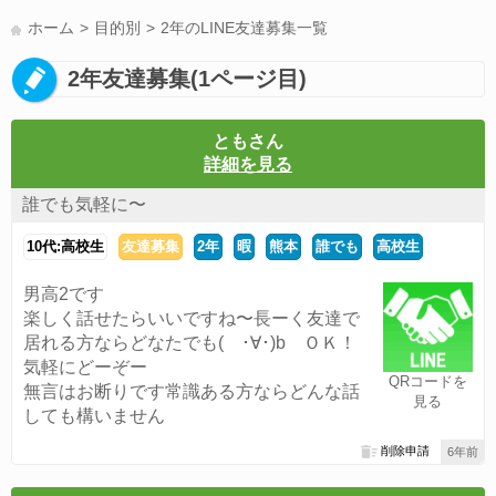
LINE友達募集(178)
スポーツ(177)
韓国(176)
雑談グル(176)
ホーム
目的別
2年のLINE友達募集一覧
パズドラ(172)
Switch(168)
趣味(164)
40代(164)
声優(159)
2年友達募集(1ページ目)
サッカー(159)
モンハン(158)
相談(155)
すべてのタグを見る
ともさん
詳細を見る
誰でも気軽に〜
10代:高校生
友達募集
2年
暇
熊本
誰でも
高校生
男高2です
楽しく話せたらいいですね〜長ーく友達で
居れる方ならどなたでも( ･∀･)b ＯＫ！
気軽にどーぞー
QRコードを
無言はお断りです常識ある方ならどんな話
見る
しても構いません
削除申請
6年前