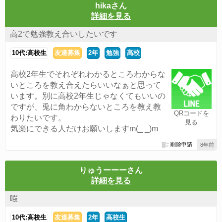
hikaさん
詳細を見る
高2で勉強教え合いしたいです
10代:高校生
友達募集
2年
勉強
高校
高校2年生でそれぞれわかるところわからな
いところを教え合えたらいいなぁと思って
います。別に高校2年生じゃなくてもいいの
ですが、兎に角わからないところを教え教
QRコードを
わりたいです。
見る
気楽にできる人だけお願いしますm(_ _)m
削除申請
8年前
りゅうーーーさん
詳細を見る
暇
10代:高校生
友達募集
2年
高校生