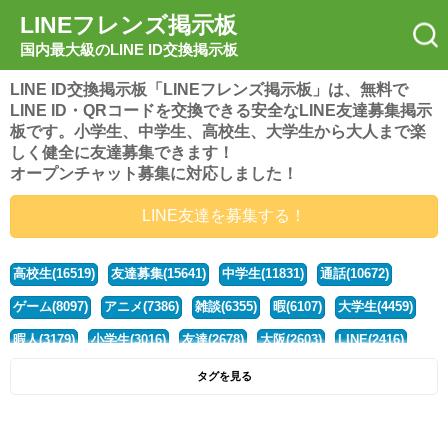
LINEフレンズ掲示板
国内最大級のLINE ID交換掲示板
LINE ID交換掲示板「LINEフレンズ掲示板」は、無料で
LINE ID・QRコードを交換できる安全なLINE友達募集掲示
板です。小学生、中学生、高校生、大学生から大人まで楽
しく健全に友達募集できます！
オープンチャット募集に対応しました！
LINE友達を募集する！
高校生(16519)
友達募集(15641)
中学生(11831)
通話(10672)
ゲーム(8097)
アニメ(7386)
雑談(6355)
暇(6107)
大学生(4459)
暇人(3179)
小学生(3016)
友達(2678)
大阪(2603)
LINE(2416)
関西(2392)
社会人(1436)
漫画(1326)
音楽(1262)
京都(1223)
タグを見る
東京(1175)
10代(1097)
学生(1089)
ひま(1005)
男子(981)
誰でも(978)
野球(875)
20代(866)
グループ(847)
茨城(827)