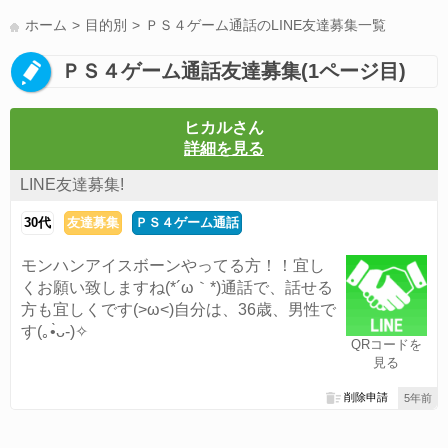
LINE友達募集(178)
スポーツ(177)
韓国(176)
雑談グル(176)
ホーム
目的別
ＰＳ４ゲーム通話のLINE友達募集一覧
パズドラ(172)
Switch(168)
40代(164)
趣味(163)
声優(159)
ＰＳ４ゲーム通話友達募集(1ページ目)
サッカー(159)
モンハン(158)
相談(155)
すべてのタグを見る
ヒカルさん
詳細を見る
LINE友達募集!
30代
友達募集
ＰＳ４ゲーム通話
モンハンアイスボーンやってる方！！宜し
くお願い致しますね(*´ω｀*)通話で、話せる
方も宜しくです(>ω<)自分は、36歳、男性で
す(｡•̀ᴗ-)✧
QRコードを
見る
削除申請
5年前