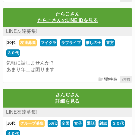
たらこさん
たらこさんのLINE IDを見る
LINE友達募集!
30代
友達募集
マイクラ
ラブライブ
推しの子
東方
３０代
気軽に話しませんか？
あまり年上は困ります
削除申請
2年前
さんぢさん
詳細を見る
LINE友達募集!
30代
グループ募集
50代
全国
女子
通話
雑談
３０代
４０代