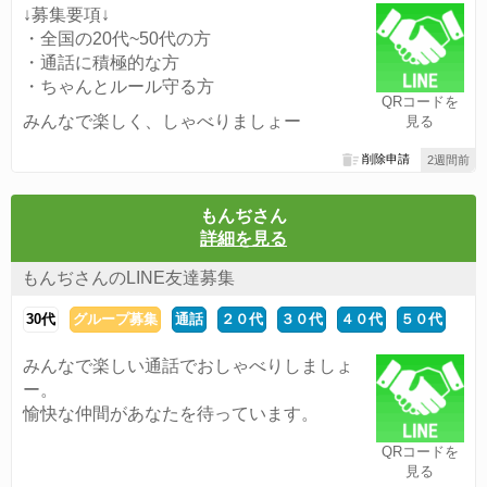
↓募集要項↓
・全国の20代~50代の方
・通話に積極的な方
・ちゃんとルール守る方
QRコードを
みんなで楽しく、しゃべりましょー
見る
削除申請
2週間前
もんぢさん
詳細を見る
もんぢさんのLINE友達募集
30代
グループ募集
通話
２０代
３０代
４０代
５０代
みんなで楽しい通話でおしゃべりしましょ
ー。
愉快な仲間があなたを待っています。
QRコードを
見る