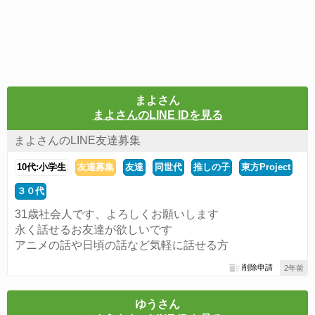
まよさん
まよさんのLINE IDを見る
まよさんのLINE友達募集
10代:小学生
友達募集
友達
同世代
推しの子
東方Project
３０代
31歳社会人です、よろしくお願いします
永く話せるお友達が欲しいです
アニメの話や日頃の話など気軽に話せる方
削除申請
2年前
ゆうさん