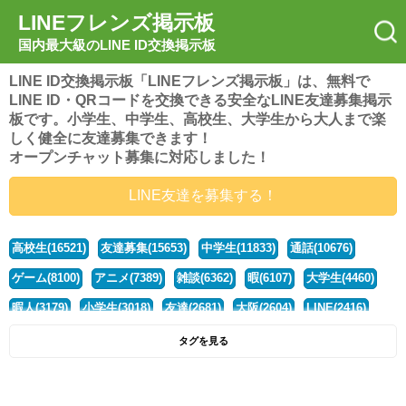
LINEフレンズ掲示板
国内最大級のLINE ID交換掲示板
LINE ID交換掲示板「LINEフレンズ掲示板」は、無料で
LINE ID・QRコードを交換できる安全なLINE友達募集掲示
板です。小学生、中学生、高校生、大学生から大人まで楽
しく健全に友達募集できます！
オープンチャット募集に対応しました！
LINE友達を募集する！
高校生(16521)
友達募集(15653)
中学生(11833)
通話(10676)
ゲーム(8100)
アニメ(7389)
雑談(6362)
暇(6107)
大学生(4460)
暇人(3179)
小学生(3018)
友達(2681)
大阪(2604)
LINE(2416)
関西(2392)
社会人(1437)
漫画(1326)
音楽(1263)
京都(1223)
タグを見る
東京(1177)
10代(1097)
学生(1090)
ひま(1005)
男子(981)
誰でも(978)
野球(875)
20代(866)
グループ(847)
茨城(827)