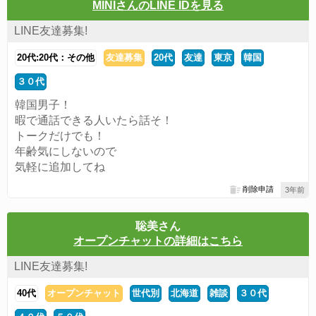
MINIさんのLINE IDを見る
LINE友達募集!
20代:20代：その他
友達募集
20代
友達
東京
韓国
３０代
韓国男子！
暇で通話できる人いたら話そ！
トークだけでも！
年齢気にしないので
気軽に追加してね
削除申請
3年前
聡美さん
オープンチャットの詳細はこちら
LINE友達募集!
40代
オープンチャット
世代別
北海道
雑談
３０代