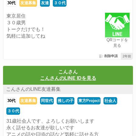
30代
友達募集
友達
３０代
東京居住
３０歳男
トークだけでも！
気軽に追加してね
QRコードを
見る
削除申請
2年前
こんさん
こんさんのLINE IDを見る
こんさんのLINE友達募集
30代
友達募集
同世代
推しの子
東方Project
社会人
３０代
31歳社会人です、よろしくお願いします
永く話せるお友達が欲しいです
アニメの話や日頃の話など気軽に話せる方