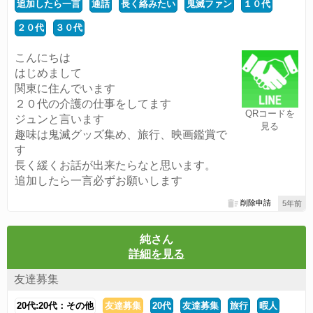
追加したら一言
通話
長く絡みたい
鬼滅ファン
１０代
２０代
３０代
こんにちは
はじめまして
関東に住んでいます
２０代の介護の仕事をしてます
QRコードを
ジュンと言います
見る
趣味は鬼滅グッズ集め、旅行、映画鑑賞で
す
長く緩くお話が出来たらなと思います。
追加したら一言必ずお願いします
削除申請
5年前
純さん
詳細を見る
友達募集
20代:20代：その他
友達募集
20代
友達募集
旅行
暇人