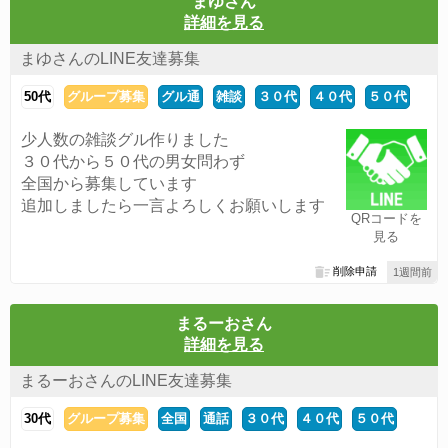
まゆさん
詳細を見る
まゆさんのLINE友達募集
50代
グループ募集
グル通
雑談
３０代
４０代
５０代
少人数の雑談グル作りました
３０代から５０代の男女問わず
全国から募集しています
追加しましたら一言よろしくお願いします
QRコードを
見る
削除申請
1週間前
まるーおさん
詳細を見る
まるーおさんのLINE友達募集
30代
グループ募集
全国
通話
３０代
４０代
５０代