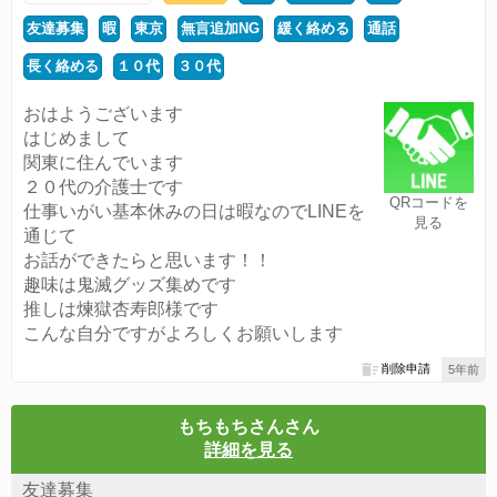
友達募集
暇
東京
無言追加NG
緩く絡める
通話
長く絡める
１０代
３０代
おはようございます
はじめまして
関東に住んでいます
２０代の介護士です
QRコードを
仕事いがい基本休みの日は暇なのでLINEを
見る
通じて
お話ができたらと思います！！
趣味は鬼滅グッズ集めです
推しは煉獄杏寿郎様です
こんな自分ですがよろしくお願いします
削除申請
5年前
もちもちさんさん
詳細を見る
友達募集