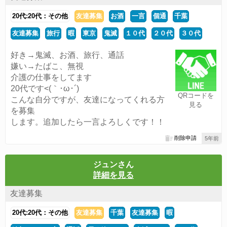
20代:20代：その他
友達募集
お酒
一言
個通
千葉
友達募集
旅行
暇
東京
鬼滅
１０代
２０代
３０代
好き→鬼滅、お酒、旅行、通話
嫌い→たばこ、無視
介護の仕事をしてます
20代です<(｀･ω･´)
QRコードを
こんな自分ですが、友達になってくれる方
見る
を募集
します。追加したら一言よろしくです！！
削除申請
5年前
ジュンさん
詳細を見る
友達募集
20代:20代：その他
友達募集
千葉
友達募集
暇