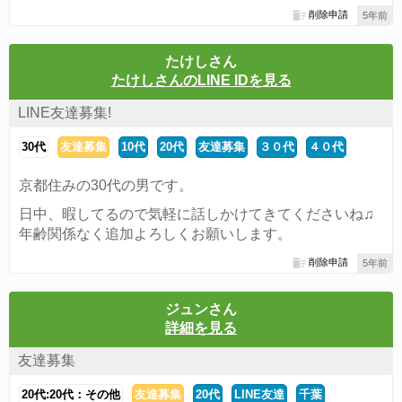
削除申請
5年前
たけしさん
たけしさんのLINE IDを見る
LINE友達募集!
30代
友達募集
10代
20代
友達募集
３０代
４０代
京都住みの30代の男です。
日中、暇してるので気軽に話しかけてきてくださいね♫
年齢関係なく追加よろしくお願いします。
削除申請
5年前
ジュンさん
詳細を見る
友達募集
20代:20代：その他
友達募集
20代
LINE友達
千葉