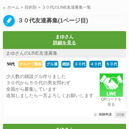
LINE友達募集(178)
スポーツ(177)
韓国(176)
雑談グル(176)
ホーム
目的別
３０代のLINE友達募集一覧
パズドラ(172)
Switch(168)
趣味(164)
40代(164)
声優(159)
３０代友達募集(1ページ目)
サッカー(159)
モンハン(158)
相談(155)
すべてのタグを見る
まゆさん
詳細を見る
まゆさんのLINE友達募集
50代
グループ募集
グル通
雑談
３０代
４０代
５０代
少人数の雑談グル作りました
３０代から５０代の男女問わず
全国から募集しています
追加しましたら一言よろしくお願いします
QRコードを
見る
削除申請
1日前