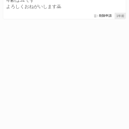
年齢は32です
よろしくおねがいします🙇
削除申請
1年前