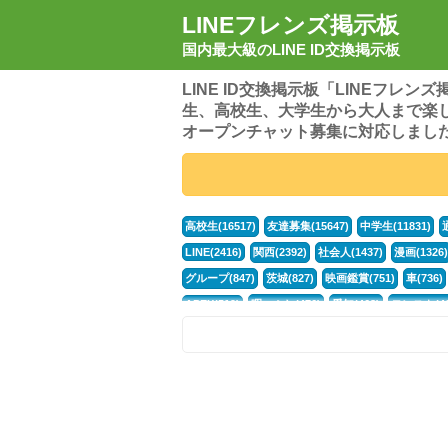
LINEフレンズ掲示板
国内最大級のLINE ID交換掲示板
LINE ID交換掲示板「LINEフレ
生、高校生、大学生から大人まで楽
オープンチャット募集に対応しまし
高校生(16517)
友達募集(15647)
中学生(11831)
LINE(2416)
関西(2392)
社会人(1437)
漫画(1326)
グループ(847)
茨城(827)
映画鑑賞(751)
車(736)
APEX(519)
暇つぶし(476)
愛知(468)
モンスト(46
男(370)
話し相手(363)
歌い手(361)
勉強(361)
ポケモン(298)
オタク(276)
話し相手募集(268)
高
中高生(226)
原神(218)
中3(206)
第五人格(200)
パズドラ(172)
Switch(168)
趣味(164)
40代(164)