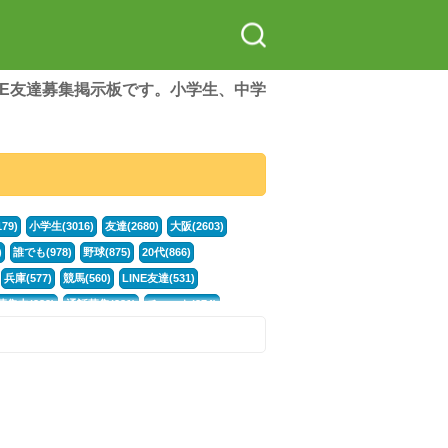
LINE友達募集掲示板です。小学生、中学
79)
小学生(3016)
友達(2680)
大阪(2603)
)
誰でも(978)
野球(875)
20代(866)
兵庫(577)
競馬(560)
LINE友達(531)
集中(382)
通話募集(381)
チャット(374)
門学生(315)
不登校(299)
電話(299)
トーク(299)
246)
イラスト(244)
カラオケ(243)
78)
スポーツ(177)
韓国(176)
雑談グル(176)