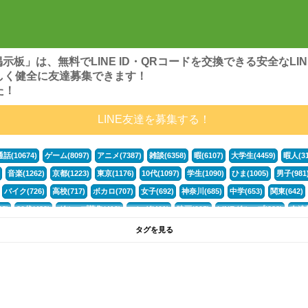
ンズ掲示板」は、無料でLINE ID・QRコードを交換できる安全な
しく健全に友達募集できます！
た！
LINE友達を募集する！
通話(10674)
ゲーム(8097)
アニメ(7387)
雑談(6358)
暇(6107)
大学生(4459)
暇人(31
音楽(1262)
京都(1223)
東京(1176)
10代(1097)
学生(1090)
ひま(1005)
男子(981
バイク(726)
高校(717)
ボカロ(707)
女子(692)
神奈川(685)
中学(653)
関東(642)
5)
30代(433)
グループ募集(412)
マンガ(401)
映画(395)
LINEグループ(388)
友達募
暇電(349)
千葉(336)
北海道(322)
フォートナイト(320)
荒野行動(319)
埼玉(318)
専
タグを見る
3(265)
JK(263)
福岡(260)
プロセカ(260)
腐女子(253)
かまちょ(246)
雑談グループ(
ps4(189)
料理(187)
アニメ好き(184)
マイクラ(181)
LINE通話(180)
LINE友達募集(1
声優(159)
サッカー(159)
モンハン(158)
相談(155)
すべてのタグを見る