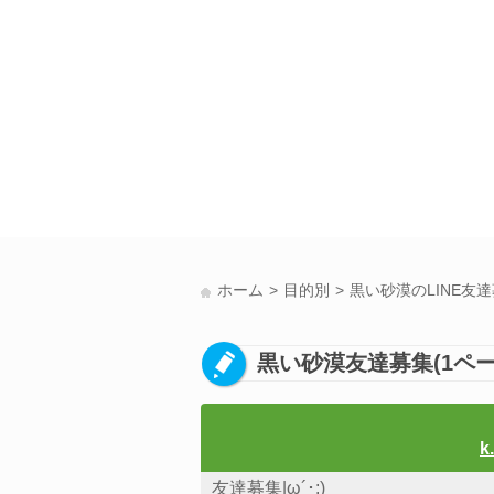
ホーム
目的別
黒い砂漠のLINE友
黒い砂漠友達募集(1ペー
k
友達募集|ω´･;)