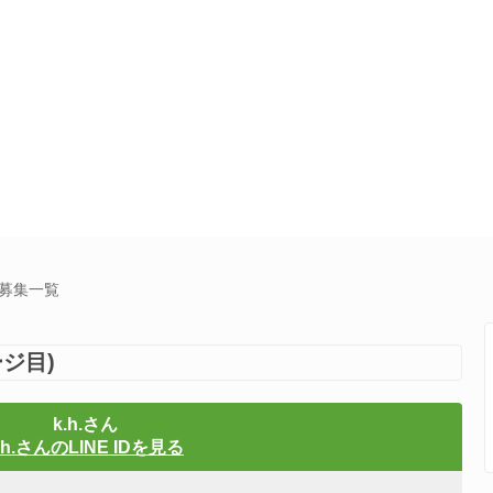
達募集一覧
ジ目)
k.h.さん
.h.さんのLINE IDを見る