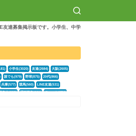
LINE友達募集掲示板です。小学生、中学
81)
小学生(3020)
友達(2684)
大阪(2605)
)
誰でも(979)
野球(875)
20代(866)
兵庫(577)
競馬(560)
LINE友達(531)
集中(382)
通話募集(381)
チャット(374)
門学生(315)
不登校(299)
電話(299)
トーク(299)
246)
カラオケ(245)
イラスト(244)
78)
スポーツ(177)
韓国(176)
雑談グル(176)