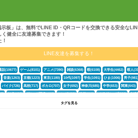
ンズ掲示板」は、無料でLINE ID・QRコードを交換できる安全な
しく健全に友達募集できます！
た！
LINE友達を募集する！
通話(10677)
ゲーム(8101)
アニメ(7390)
雑談(6368)
暇(6108)
大学生(4462)
暇人(31
音楽(1263)
京都(1223)
東京(1180)
10代(1097)
学生(1091)
ひま(1006)
男子(981
バイク(726)
高校(717)
ボカロ(707)
女子(692)
神奈川(685)
中学(653)
関東(643)
5)
30代(433)
グループ募集(412)
マンガ(401)
映画(396)
LINEグループ(388)
友達募
暇電(349)
千葉(336)
北海道(322)
フォートナイト(320)
荒野行動(319)
埼玉(318)
専
タグを見る
3(265)
JK(263)
プロセカ(261)
福岡(260)
腐女子(253)
かまちょ(246)
雑談グループ(
ps4(189)
料理(187)
アニメ好き(184)
マイクラ(181)
LINE通話(180)
LINE友達募集(1
サッカー(160)
声優(159)
モンハン(158)
相談(155)
すべてのタグを見る