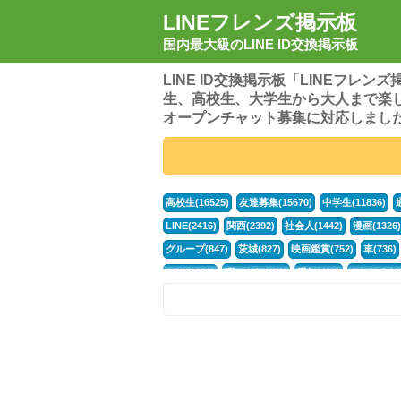
LINEフレンズ掲示板
国内最大級のLINE ID交換掲示板
LINE ID交換掲示板「LINEフレ
生、高校生、大学生から大人まで楽
オープンチャット募集に対応しまし
高校生(16525)
友達募集(15670)
中学生(11836)
LINE(2416)
関西(2392)
社会人(1442)
漫画(1326)
グループ(847)
茨城(827)
映画鑑賞(752)
車(736)
APEX(519)
暇つぶし(476)
愛知(468)
モンスト(46
男(370)
話し相手(364)
歌い手(361)
勉強(361)
ポケモン(298)
オタク(277)
話し相手募集(268)
高
中高生(226)
原神(219)
中3(206)
第五人格(200)
パズドラ(172)
Switch(168)
趣味(164)
40代(164)