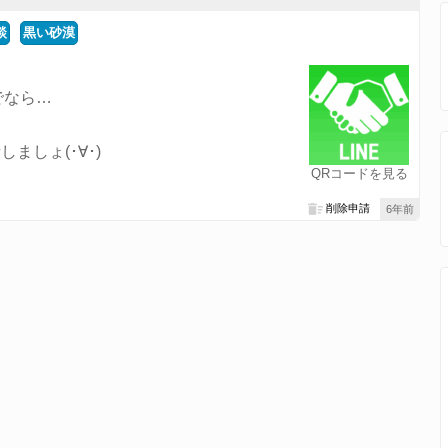
談
黒い砂漠
でなら…
。
ましょ(･∀･)
QRコードを見る
削除申請
6年前