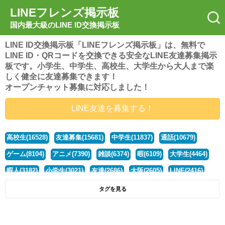
LINEフレンズ掲示板
国内最大級のLINE ID交換掲示板
LINE ID交換掲示板「LINEフレンズ掲示板」は、無料で
LINE ID・QRコードを交換できる安全なLINE友達募集掲示
板です。小学生、中学生、高校生、大学生から大人まで楽
しく健全に友達募集できます！
オープンチャット募集に対応しました！
LINE友達を募集する！
高校生(16528)
友達募集(15681)
中学生(11837)
通話(10679)
ゲーム(8104)
アニメ(7390)
雑談(6374)
暇(6109)
大学生(4464)
暇人(3182)
小学生(3021)
友達(2686)
大阪(2605)
LINE(2416)
関西(2392)
社会人(1443)
漫画(1326)
音楽(1264)
京都(1223)
タグを見る
東京(1182)
10代(1097)
学生(1092)
ひま(1006)
男子(981)
誰でも(979)
野球(875)
20代(866)
グループ(847)
茨城(827)