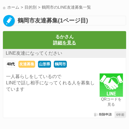
LINE友達募集(178)
スポーツ(177)
韓国(176)
雑談グル(176)
ホーム
目的別
鶴岡市のLINE友達募集一覧
パズドラ(172)
Switch(168)
趣味(164)
40代(164)
サッカー(160)
鶴岡市友達募集(1ページ目)
声優(159)
モンハン(158)
相談(155)
すべてのタグを見る
るかさん
詳細を見る
LINE友達になってください
40代
友達募集
山形県
鶴岡市
一人暮らしをしているので
LINEで話し相手になってくれる人を募集し
ています
QRコードを
見る
削除申請
6年前