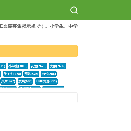
LINE友達募集掲示板です。小学生、中学
79)
小学生(3016)
友達(2675)
大阪(2602)
)
誰でも(978)
野球(875)
20代(866)
兵庫(577)
競馬(560)
LINE友達(531)
集中(382)
通話募集(381)
チャット(374)
門学生(315)
不登校(299)
ポケモン(299)
談グループ(246)
イラスト(244)
カラオケ(243)
78)
スポーツ(177)
韓国(176)
雑談グル(176)