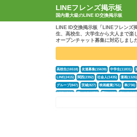
LINEフレンズ掲示板
国内最大級のLINE ID交換掲示板
LINE ID交換掲示板「LINEフレ
生、高校生、大学生から大人まで楽
オープンチャット募集に対応しまし
高校生(16518)
友達募集(15639)
中学生(11831)
LINE(2415)
関西(2392)
社会人(1435)
漫画(1326)
グループ(847)
茨城(827)
映画鑑賞(751)
車(736)
APEX(519)
暇つぶし(476)
愛知(468)
モンスト(46
男(370)
話し相手(363)
歌い手(361)
勉強(361)
電話(299)
トーク(299)
オタク(276)
話し相手募集(
中高生(226)
原神(217)
中3(206)
第五人格(200)
パズドラ(172)
Switch(168)
40代(164)
趣味(163)