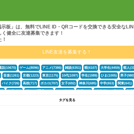
ンズ掲示板」は、無料でLINE ID・QRコードを交換できる安全な
しく健全に友達募集できます！
た！
LINE友達を募集する！
通話(10670)
ゲーム(8096)
アニメ(7386)
雑談(6351)
暇(6107)
大学生(4459)
暇人(31
音楽(1261)
京都(1223)
東京(1175)
10代(1097)
学生(1089)
ひま(1005)
男子(980
バイク(726)
高校(717)
ボカロ(707)
女子(692)
神奈川(685)
中学(653)
関東(641)
5)
30代(432)
グループ募集(412)
マンガ(401)
映画(395)
LINEグループ(388)
友達募
暇電(349)
千葉(336)
北海道(322)
フォートナイト(320)
荒野行動(319)
埼玉(318)
専
タグを見る
268)
高3(265)
JK(263)
福岡(260)
プロセカ(259)
腐女子(253)
かまちょ(246)
雑
ps4(189)
料理(187)
アニメ好き(184)
マイクラ(181)
LINE通話(180)
LINE友達募集(1
声優(159)
サッカー(159)
モンハン(158)
相談(155)
すべてのタグを見る