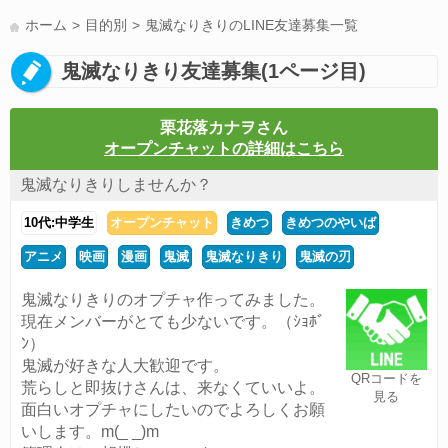
LINE友達募集(178)
スポーツ(177)
韓国(176)
雑談グル(176)
ホーム
目的別
鬼滅なりきりのLINE友達募集一覧
パズドラ(172)
Switch(168)
趣味(164)
40代(164)
声優(159)
鬼滅なりきり友達募集(1ページ目)
サッカー(159)
モンハン(158)
相談(155)
すべてのタグを見る
栗花落カナヲさん
オープンチャットの詳細はこちら
鬼滅なりきりしませんか？
10代:中学生
オープンチャット
きめつ
きめつのやいば
アニメ
映画
漫画
鬼滅
鬼滅なりきり
鬼滅の刃
鬼滅なりきりのオプチャ作ってみました。
現在メンバーがとても少ないです。（ｼｮﾎﾞ
ﾝ）
鬼滅が好きな人大歓迎です。
QRコードを
荒らしと即抜けさんは、来なくていいよ。
見る
面白いオプチャにしたいのでよろしくお願
いします。m(_ _)m