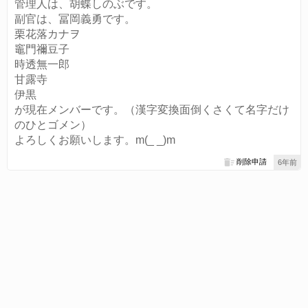
管理人は、胡蝶しのぶです。
副官は、冨岡義勇です。
栗花落カナヲ
竈門禰豆子
時透無一郎
甘露寺
伊黒
が現在メンバーです。（漢字変換面倒くさくて名字だけ
のひとゴメン）
よろしくお願いします。m(_ _)m
削除申請
6年前