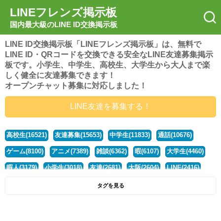
LINEフレンズ掲示板
国内最大級のLINE ID交換掲示板
LINE ID交換掲示板「LINEフレンズ掲示板」は、無料で
LINE ID・QRコードを交換できる安全なLINE友達募集掲示
板です。小学生、中学生、高校生、大学生から大人まで楽
しく健全に友達募集できます！
オープンチャット募集に対応しました！
LINE友達を募集する！
高校生(16521)
友達募集(15653)
中学生(11833)
通話(10676)
ゲーム(8100)
アニメ(7389)
雑談(6362)
暇(6107)
大学生(4460)
暇人(3179)
小学生(3018)
友達(2681)
大阪(2604)
LINE(2416)
関西(2392)
社会人(1437)
漫画(1326)
音楽(1263)
京都(1223)
タグを見る
東京(1177)
10代(1097)
学生(1090)
ひま(1005)
男子(981)
誰でも(978)
野球(875)
20代(866)
グループ(847)
茨城(827)