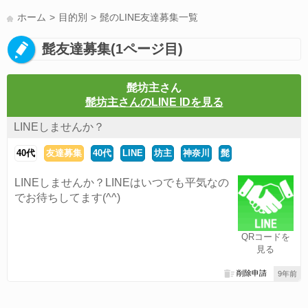
LINE友達募集(178)
スポーツ(177)
韓国(176)
雑談グル(176)
ホーム
目的別
髭のLINE友達募集一覧
パズドラ(172)
Switch(168)
40代(164)
趣味(163)
声優(159)
髭友達募集(1ページ目)
サッカー(159)
モンハン(158)
相談(155)
すべてのタグを見る
髭坊主さん
髭坊主さんのLINE IDを見る
LINEしませんか？
40代
友達募集
40代
LINE
坊主
神奈川
髭
LINEしませんか？LINEはいつでも平気なの
でお待ちしてます(^^)
QRコードを
見る
削除申請
9年前