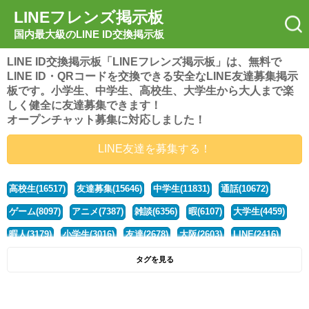
LINEフレンズ掲示板
国内最大級のLINE ID交換掲示板
LINE ID交換掲示板「LINEフレンズ掲示板」は、無料で
LINE ID・QRコードを交換できる安全なLINE友達募集掲示
板です。小学生、中学生、高校生、大学生から大人まで楽
しく健全に友達募集できます！
オープンチャット募集に対応しました！
LINE友達を募集する！
高校生(16517)
友達募集(15646)
中学生(11831)
通話(10672)
ゲーム(8097)
アニメ(7387)
雑談(6356)
暇(6107)
大学生(4459)
暇人(3179)
小学生(3016)
友達(2678)
大阪(2603)
LINE(2416)
関西(2392)
社会人(1437)
漫画(1326)
音楽(1262)
京都(1223)
タグを見る
東京(1176)
10代(1097)
学生(1089)
ひま(1005)
男子(981)
誰でも(978)
野球(875)
20代(866)
グループ(847)
茨城(827)