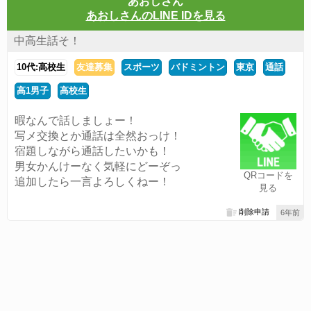
あおしさん
あおしさんのLINE IDを見る
中高生話そ！
10代:高校生
友達募集
スポーツ
バドミントン
東京
通話
高1男子
高校生
暇なんで話しましょー！
写メ交換とか通話は全然おっけ！
宿題しながら通話したいかも！
男女かんけーなく気軽にどーぞっ
QRコードを
追加したら一言よろしくねー！
見る
削除申請
6年前