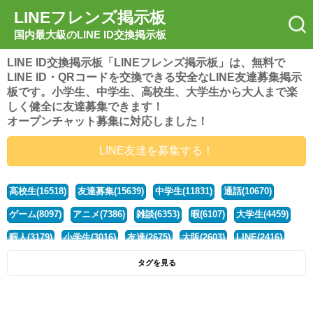
LINEフレンズ掲示板
国内最大級のLINE ID交換掲示板
LINE ID交換掲示板「LINEフレンズ掲示板」は、無料で
LINE ID・QRコードを交換できる安全なLINE友達募集掲示
板です。小学生、中学生、高校生、大学生から大人まで楽
しく健全に友達募集できます！
オープンチャット募集に対応しました！
LINE友達を募集する！
高校生(16518)
友達募集(15639)
中学生(11831)
通話(10670)
ゲーム(8097)
アニメ(7386)
雑談(6353)
暇(6107)
大学生(4459)
暇人(3179)
小学生(3016)
友達(2675)
大阪(2603)
LINE(2416)
関西(2392)
社会人(1435)
漫画(1326)
音楽(1262)
京都(1223)
タグを見る
東京(1175)
10代(1097)
学生(1089)
ひま(1005)
男子(980)
誰でも(978)
野球(875)
20代(866)
グループ(847)
茨城(827)