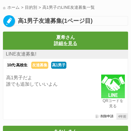
LINE通話(180)
LINE友達募集(178)
スポーツ(177)
韓国(176)
ホーム
目的別
高1男子のLINE友達募集一覧
雑談グル(176)
パズドラ(172)
Switch(168)
40代(164)
趣味(163)
高1男子友達募集(1ページ目)
声優(159)
サッカー(159)
モンハン(158)
相談(155)
すべてのタグを見る
夏希さん
詳細を見る
LINE友達募集!
10代:高校生
友達募集
高1男子
高1男子だよ
誰でも追加していいよん
QRコードを
見る
削除申請
4年前