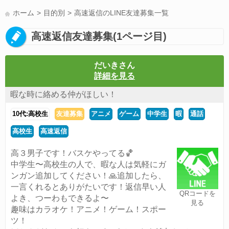
LINE友達募集(178)
スポーツ(177)
韓国(176)
雑談グル(176)
ホーム
目的別
高速返信のLINE友達募集一覧
パズドラ(172)
Switch(168)
趣味(164)
40代(164)
声優(159)
高速返信友達募集(1ページ目)
サッカー(159)
モンハン(158)
相談(155)
すべてのタグを見る
だいきさん
詳細を見る
暇な時に絡める仲がほしい！
10代:高校生
友達募集
アニメ
ゲーム
中学生
暇
通話
高校生
高速返信
高３男子です！バスケやってる🏀
中学生〜高校生の人で、暇な人は気軽にガ
ンガン追加してください！🙏追加したら、
一言くれるとありがたいです！返信早い人
QRコードを
よき、つーわもできるよ〜
見る
趣味はカラオケ！アニメ！ゲーム！スポー
ツ！