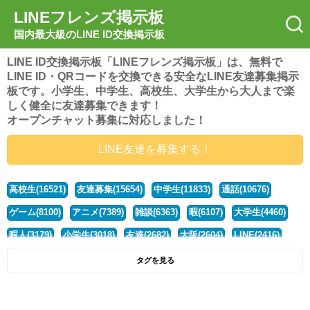
LINEフレンズ掲示板
国内最大級のLINE ID交換掲示板
LINE ID交換掲示板「LINEフレンズ掲示板」は、無料で
LINE ID・QRコードを交換できる安全なLINE友達募集掲示
板です。小学生、中学生、高校生、大学生から大人まで楽
しく健全に友達募集できます！
オープンチャット募集に対応しました！
LINE友達を募集する！
高校生(16521)
友達募集(15654)
中学生(11833)
通話(10676)
ゲーム(8100)
アニメ(7389)
雑談(6363)
暇(6107)
大学生(4460)
暇人(3179)
小学生(3018)
友達(2682)
大阪(2604)
LINE(2416)
関西(2392)
社会人(1438)
漫画(1326)
音楽(1263)
京都(1223)
タグを見る
東京(1177)
10代(1097)
学生(1090)
ひま(1005)
男子(981)
誰でも(978)
野球(875)
20代(866)
グループ(847)
茨城(827)