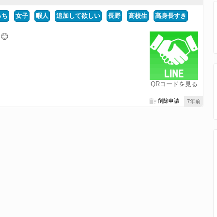
っち
女子
暇人
追加して欲しい
長野
高校生
高身長すき
😊
QRコードを見る
削除申請
7年前