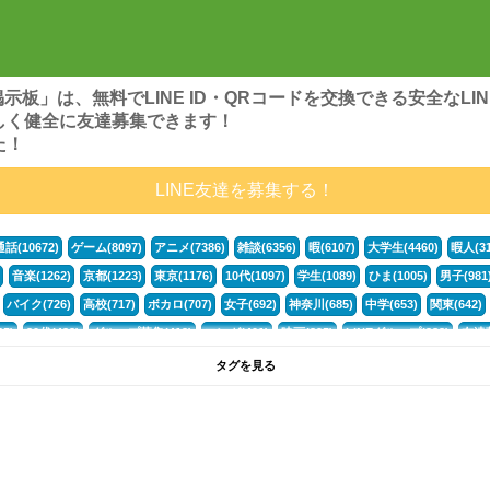
ンズ掲示板」は、無料でLINE ID・QRコードを交換できる安全な
しく健全に友達募集できます！
た！
LINE友達を募集する！
通話(10672)
ゲーム(8097)
アニメ(7386)
雑談(6356)
暇(6107)
大学生(4460)
暇人(31
音楽(1262)
京都(1223)
東京(1176)
10代(1097)
学生(1089)
ひま(1005)
男子(981
バイク(726)
高校(717)
ボカロ(707)
女子(692)
神奈川(685)
中学(653)
関東(642)
5)
30代(433)
グループ募集(412)
マンガ(401)
映画(395)
LINEグループ(388)
友達募
暇電(349)
千葉(336)
北海道(322)
フォートナイト(320)
荒野行動(319)
埼玉(318)
専
タグを見る
3(265)
JK(263)
福岡(260)
プロセカ(259)
腐女子(253)
かまちょ(246)
雑談グループ(
ps4(189)
料理(187)
アニメ好き(184)
マイクラ(181)
LINE通話(180)
LINE友達募集(1
声優(159)
サッカー(159)
モンハン(158)
相談(155)
すべてのタグを見る