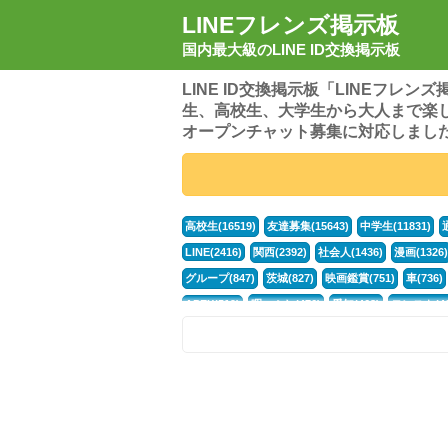
LINEフレンズ掲示板
国内最大級のLINE ID交換掲示板
LINE ID交換掲示板「LINEフレ
生、高校生、大学生から大人まで楽
オープンチャット募集に対応しまし
高校生(16519)
友達募集(15643)
中学生(11831)
LINE(2416)
関西(2392)
社会人(1436)
漫画(1326)
グループ(847)
茨城(827)
映画鑑賞(751)
車(736)
APEX(519)
暇つぶし(476)
愛知(468)
モンスト(46
男(370)
話し相手(363)
歌い手(361)
勉強(361)
ポケモン(298)
オタク(276)
話し相手募集(268)
高
中高生(226)
原神(217)
中3(206)
第五人格(200)
パズドラ(172)
Switch(168)
40代(164)
趣味(163)