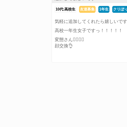
10代:高校生
友達募集
1年生
クリぼ
気軽に追加してくれたら嬉しいです
高校一年生女子ですっ！！！！！
変態さん🙅‍♀️🙅‍♀️
顔交換👌