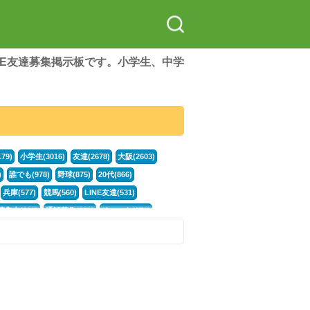
LINE友達募集掲示板です。小学生、中学
79)
小学生(3016)
友達(2678)
大阪(2603)
)
誰でも(978)
野球(875)
20代(866)
兵庫(577)
競馬(560)
LINE友達(531)
集中(382)
通話募集(381)
チャット(374)
門学生(315)
不登校(299)
電話(299)
トーク(299)
246)
イラスト(244)
カラオケ(243)
78)
スポーツ(177)
韓国(176)
雑談グル(176)