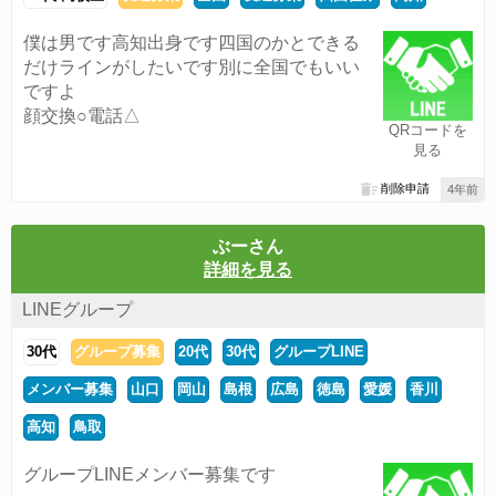
僕は男です高知出身です四国のかとできる
だけラインがしたいです別に全国でもいい
ですよ
顔交換○電話△
QRコードを
見る
削除申請
4年前
ぶーさん
詳細を見る
LINEグループ
30代
グループ募集
20代
30代
グループLINE
メンバー募集
山口
岡山
島根
広島
徳島
愛媛
香川
高知
鳥取
グループLINEメンバー募集です