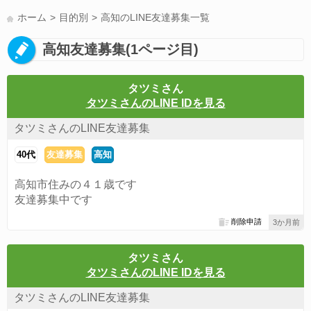
LINE友達募集(178)
スポーツ(177)
韓国(176)
雑談グル(176)
ホーム
目的別
高知のLINE友達募集一覧
パズドラ(172)
Switch(168)
趣味(164)
40代(164)
サッカー(160)
高知友達募集(1ページ目)
声優(159)
モンハン(158)
相談(155)
すべてのタグを見る
タツミさん
タツミさんのLINE IDを見る
タツミさんのLINE友達募集
40代
友達募集
高知
高知市住みの４１歳です
友達募集中です
削除申請
3か月前
タツミさん
タツミさんのLINE IDを見る
タツミさんのLINE友達募集