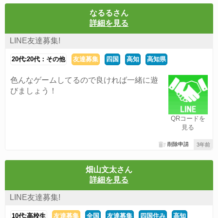
なるるさん
詳細を見る
LINE友達募集!
20代:20代：その他
友達募集
四国
高知
高知県
色んなゲームしてるので良ければ一緒に遊
びましょう！
QRコードを
見る
削除申請
3年前
畑山文太さん
詳細を見る
LINE友達募集!
10代:高校生
友達募集
全国
友達募集
四国住み
高知