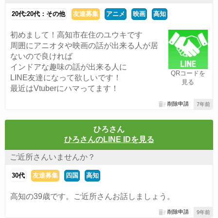
20代:20代：その他
友達募集
アニメ
映画
高知
初めまして！高知市在住のユウキです
周囲にアニオタや映画の話が出来る人が居
ないので良ければ
インドアな趣味の話が出来る人に
QRコードを
LINE友達になって欲しいです！
見る
最近はVtuberにハマってます！
削除申請
7年前
ひろさん
ひろさんのLINE IDを見る
ご近所さんいませんか？
30代
友達募集
四国
高知
高知の39歳です。ご近所さんお話しましょう。
削除申請
9年前