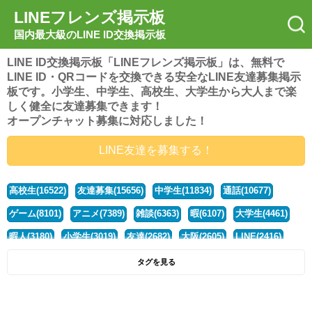
LINEフレンズ掲示板
国内最大級のLINE ID交換掲示板
LINE ID交換掲示板「LINEフレンズ掲示板」は、無料で
LINE ID・QRコードを交換できる安全なLINE友達募集掲示
板です。小学生、中学生、高校生、大学生から大人まで楽
しく健全に友達募集できます！
オープンチャット募集に対応しました！
LINE友達を募集する！
高校生(16522)
友達募集(15656)
中学生(11834)
通話(10677)
ゲーム(8101)
アニメ(7389)
雑談(6363)
暇(6107)
大学生(4461)
暇人(3180)
小学生(3019)
友達(2682)
大阪(2605)
LINE(2416)
関西(2392)
社会人(1439)
漫画(1326)
音楽(1262)
京都(1223)
タグを見る
東京(1178)
10代(1097)
学生(1090)
ひま(1006)
男子(981)
誰でも(979)
野球(875)
20代(866)
グループ(847)
茨城(827)