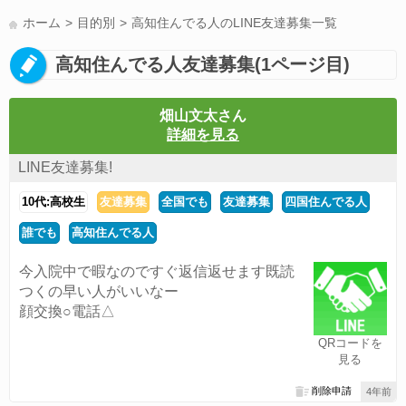
LINE友達募集(178)
スポーツ(177)
韓国(176)
雑談グル(176)
ホーム
目的別
高知住んでる人のLINE友達募集一覧
パズドラ(172)
Switch(168)
趣味(164)
40代(164)
声優(159)
高知住んでる人友達募集(1ページ目)
サッカー(159)
モンハン(158)
相談(155)
すべてのタグを見る
畑山文太さん
詳細を見る
LINE友達募集!
10代:高校生
友達募集
全国でも
友達募集
四国住んでる人
誰でも
高知住んでる人
今入院中で暇なのですぐ返信返せます既読
つくの早い人がいいなー
顔交換○電話△
QRコードを
見る
削除申請
4年前