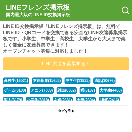
LINEフレンズ掲示板
国内最大級のLINE ID交換掲示板
LINE ID交換掲示板「LINEフレンズ掲示板」は、無料で
LINE ID・QRコードを交換できる安全なLINE友達募集掲示
板です。小学生、中学生、高校生、大学生から大人まで楽
しく健全に友達募集できます！
オープンチャット募集に対応しました！
LINE友達を募集する！
高校生(16521)
友達募集(15653)
中学生(11833)
通話(10676)
ゲーム(8100)
アニメ(7389)
雑談(6362)
暇(6107)
大学生(4460)
暇人(3179)
小学生(3018)
友達(2681)
大阪(2604)
LINE(2416)
関西(2392)
社会人(1437)
漫画(1326)
音楽(1263)
京都(1223)
タグを見る
東京(1177)
10代(1097)
学生(1090)
ひま(1005)
男子(981)
誰でも(978)
野球(875)
20代(866)
グループ(847)
茨城(827)