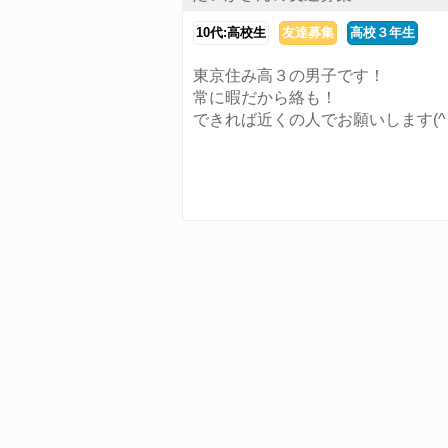
10代:高校生
友達募集
高校３年生
東京住み高３の男子です！
常に暇だから絡も！
できれば近くの人でお願いします(^▽