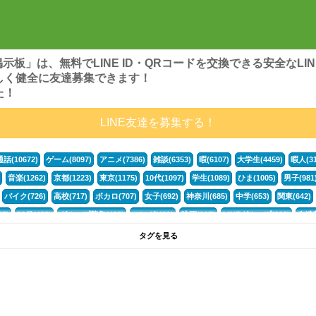
ンズ掲示板」は、無料でLINE ID・QRコードを交換できる安全な
しく健全に友達募集できます！
た！
LINE友達を募集する！
通話(10672)
ゲーム(8097)
アニメ(7386)
雑談(6353)
暇(6107)
大学生(4459)
暇人(31
音楽(1262)
京都(1223)
東京(1175)
10代(1097)
学生(1089)
ひま(1005)
男子(981
バイク(726)
高校(717)
ボカロ(707)
女子(692)
神奈川(685)
中学(653)
関東(642)
5)
30代(433)
グループ募集(412)
マンガ(401)
映画(395)
LINEグループ(388)
友達募
暇電(349)
千葉(336)
北海道(322)
フォートナイト(320)
荒野行動(319)
埼玉(318)
専
タグを見る
3(265)
JK(263)
福岡(260)
プロセカ(259)
腐女子(253)
かまちょ(246)
雑談グループ(
ps4(189)
料理(187)
アニメ好き(184)
マイクラ(181)
LINE通話(180)
LINE友達募集(1
声優(159)
サッカー(159)
モンハン(158)
相談(155)
すべてのタグを見る