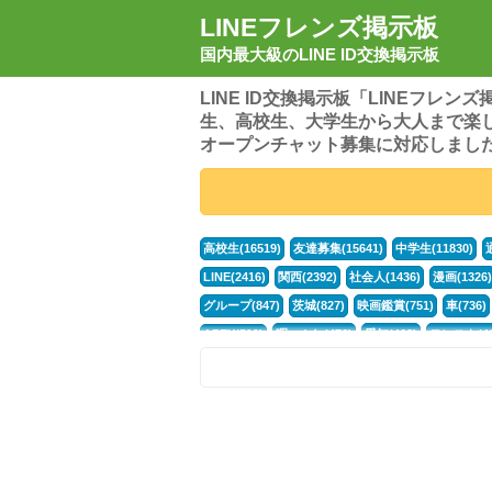
LINEフレンズ掲示板
国内最大級のLINE ID交換掲示板
LINE ID交換掲示板「LINEフレ
生、高校生、大学生から大人まで楽
オープンチャット募集に対応しまし
高校生(16519)
友達募集(15641)
中学生(11830)
LINE(2416)
関西(2392)
社会人(1436)
漫画(1326)
グループ(847)
茨城(827)
映画鑑賞(751)
車(736)
APEX(519)
暇つぶし(476)
愛知(468)
モンスト(46
男(370)
話し相手(363)
歌い手(361)
勉強(361)
ポケモン(298)
オタク(276)
話し相手募集(268)
高
中高生(226)
原神(217)
中3(206)
第五人格(200)
パズドラ(172)
Switch(168)
40代(164)
趣味(163)