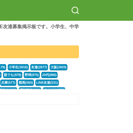
LINE友達募集掲示板です。小学生、中学
79)
小学生(3016)
友達(2677)
大阪(2603)
)
誰でも(978)
野球(875)
20代(866)
兵庫(577)
競馬(560)
LINE友達(531)
集中(382)
通話募集(381)
チャット(374)
門学生(315)
不登校(299)
電話(299)
トーク(299)
246)
イラスト(244)
カラオケ(243)
78)
スポーツ(177)
韓国(176)
雑談グル(176)