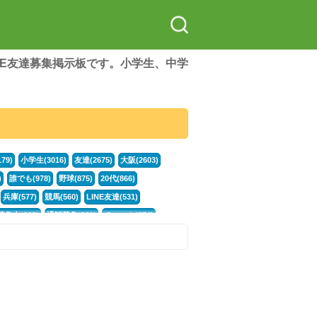
LINE友達募集掲示板です。小学生、中学
79)
小学生(3016)
友達(2675)
大阪(2603)
)
誰でも(978)
野球(875)
20代(866)
兵庫(577)
競馬(560)
LINE友達(531)
集中(382)
通話募集(381)
チャット(374)
門学生(315)
不登校(299)
ポケモン(299)
談グループ(246)
イラスト(244)
カラオケ(243)
78)
スポーツ(177)
韓国(176)
雑談グル(176)