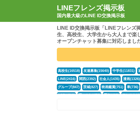
LINEフレンズ掲示板
国内最大級のLINE ID交換掲示板
LINE ID交換掲示板「LINEフレ
生、高校生、大学生から大人まで楽
オープンチャット募集に対応しまし
高校生(16518)
友達募集(15640)
中学生(11831)
LINE(2416)
関西(2392)
社会人(1435)
漫画(1326)
グループ(847)
茨城(827)
映画鑑賞(751)
車(736)
APEX(519)
暇つぶし(476)
愛知(468)
モンスト(46
男(370)
話し相手(363)
歌い手(361)
勉強(361)
電話(299)
トーク(299)
オタク(276)
話し相手募集(
中高生(226)
原神(217)
中3(206)
第五人格(200)
パズドラ(172)
Switch(168)
40代(164)
趣味(163)