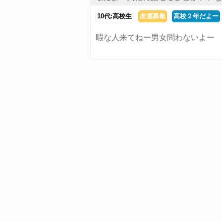
10代:高校生
友達募集
高校２年だよー
暇な人来てねー男女問わないよー