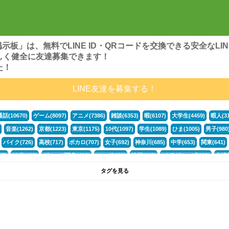
ンズ掲示板」は、無料でLINE ID・QRコードを交換できる安全な
しく健全に友達募集できます！
た！
LINE友達を募集する！
通話(10670)
ゲーム(8097)
アニメ(7386)
雑談(6353)
暇(6107)
大学生(4459)
暇人(31
音楽(1262)
京都(1223)
東京(1175)
10代(1097)
学生(1089)
ひま(1005)
男子(980
バイク(726)
高校(717)
ボカロ(707)
女子(692)
神奈川(685)
中学(653)
関東(641)
5)
30代(432)
グループ募集(412)
マンガ(401)
映画(395)
LINEグループ(388)
友達募
暇電(349)
千葉(336)
北海道(322)
フォートナイト(320)
荒野行動(319)
埼玉(318)
専
タグを見る
268)
高3(265)
JK(263)
福岡(260)
プロセカ(259)
腐女子(253)
かまちょ(246)
雑
ps4(189)
料理(187)
アニメ好き(184)
マイクラ(181)
LINE通話(180)
LINE友達募集(1
声優(159)
サッカー(159)
モンハン(158)
相談(155)
すべてのタグを見る