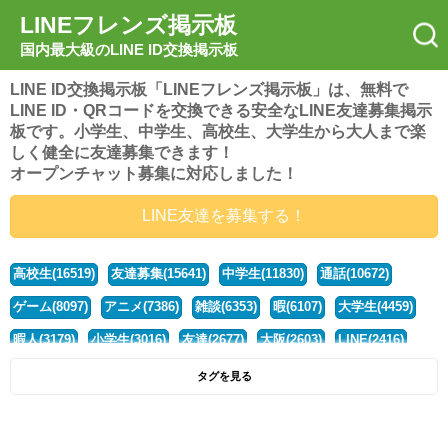
LINEフレンズ掲示板
国内最大級のLINE ID交換掲示板
LINE ID交換掲示板「LINEフレンズ掲示板」は、無料で
LINE ID・QRコードを交換できる安全なLINE友達募集掲示
板です。小学生、中学生、高校生、大学生から大人まで楽
しく健全に友達募集できます！
オープンチャット募集に対応しました！
LINE友達を募集する！
高校生(16519)
友達募集(15641)
中学生(11830)
通話(10672)
ゲーム(8097)
アニメ(7386)
雑談(6353)
暇(6107)
大学生(4459)
暇人(3179)
小学生(3016)
友達(2677)
大阪(2603)
LINE(2416)
関西(2392)
社会人(1436)
漫画(1326)
音楽(1262)
京都(1223)
タグを見る
東京(1175)
10代(1097)
学生(1089)
ひま(1005)
男子(981)
誰でも(978)
野球(875)
20代(866)
グループ(847)
茨城(827)