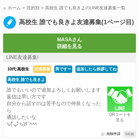
LINE友達募集(178)
スポーツ(177)
韓国(176)
雑談グル(176)
ホーム
目的別
高校生 誰でも良きよのLINE友達募集一覧
パズドラ(172)
Switch(168)
40代(164)
趣味(163)
声優(159)
高校生 誰でも良きよ友達募集(1ページ目)
サッカー(159)
モンハン(158)
相談(155)
すべてのタグを見る
MASAさん
詳細を見る
LINE友達募集!
10代:高校生
友達募集
男ですー
追加したら挨拶してね
高校生 誰でも良きよ
誰でもいいので追加よろしくお願いします
返信は早い方です
自分から話すのは苦手なので仲良くなった
ら
QRコードを
通話したいな
見る
ԅ( ิټ ิԅ)ｸﾞﾍﾍﾍ
削除申請
5年前