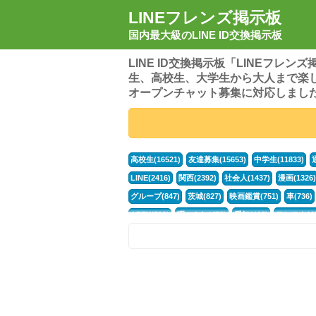
LINEフレンズ掲示板
国内最大級のLINE ID交換掲示板
LINE ID交換掲示板「LINEフレ
生、高校生、大学生から大人まで楽
オープンチャット募集に対応しまし
高校生(16521)
友達募集(15653)
中学生(11833)
LINE(2416)
関西(2392)
社会人(1437)
漫画(1326)
グループ(847)
茨城(827)
映画鑑賞(751)
車(736)
APEX(519)
暇つぶし(476)
愛知(468)
モンスト(46
男(370)
話し相手(363)
歌い手(361)
勉強(361)
ポケモン(298)
オタク(276)
話し相手募集(268)
高
中高生(226)
原神(218)
中3(206)
第五人格(200)
パズドラ(172)
Switch(168)
趣味(164)
40代(164)