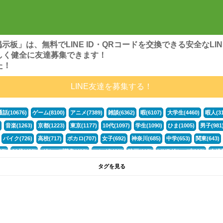
ンズ掲示板」は、無料でLINE ID・QRコードを交換できる安全な
しく健全に友達募集できます！
た！
LINE友達を募集する！
通話(10676)
ゲーム(8100)
アニメ(7389)
雑談(6362)
暇(6107)
大学生(4460)
暇人(31
音楽(1263)
京都(1223)
東京(1177)
10代(1097)
学生(1090)
ひま(1005)
男子(981
バイク(726)
高校(717)
ボカロ(707)
女子(692)
神奈川(685)
中学(653)
関東(643)
5)
30代(433)
グループ募集(412)
マンガ(401)
映画(395)
LINEグループ(388)
友達募
暇電(349)
千葉(336)
北海道(322)
フォートナイト(320)
荒野行動(319)
埼玉(318)
専
タグを見る
3(265)
JK(263)
福岡(260)
プロセカ(260)
腐女子(253)
かまちょ(246)
雑談グループ(
ps4(189)
料理(187)
アニメ好き(184)
マイクラ(181)
LINE通話(180)
LINE友達募集(1
声優(159)
サッカー(159)
モンハン(158)
相談(155)
すべてのタグを見る