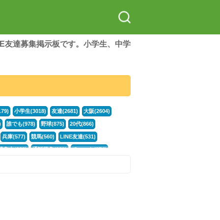
LINE友達募集掲示板です。小学生、中学
79)
小学生(3018)
友達(2681)
大阪(2604)
)
誰でも(978)
野球(875)
20代(866)
兵庫(577)
競馬(560)
LINE友達(531)
集中(382)
通話募集(381)
チャット(374)
門学生(315)
不登校(299)
電話(299)
トーク(299)
246)
イラスト(244)
カラオケ(243)
78)
スポーツ(177)
韓国(176)
雑談グル(176)