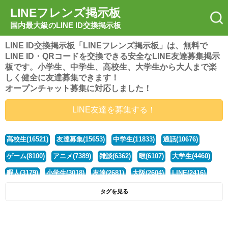
LINEフレンズ掲示板
国内最大級のLINE ID交換掲示板
LINE ID交換掲示板「LINEフレンズ掲示板」は、無料で
LINE ID・QRコードを交換できる安全なLINE友達募集掲示
板です。小学生、中学生、高校生、大学生から大人まで楽
しく健全に友達募集できます！
オープンチャット募集に対応しました！
LINE友達を募集する！
高校生(16521)
友達募集(15653)
中学生(11833)
通話(10676)
ゲーム(8100)
アニメ(7389)
雑談(6362)
暇(6107)
大学生(4460)
暇人(3179)
小学生(3018)
友達(2681)
大阪(2604)
LINE(2416)
関西(2392)
社会人(1437)
漫画(1326)
音楽(1263)
京都(1223)
タグを見る
東京(1177)
10代(1097)
学生(1090)
ひま(1005)
男子(981)
誰でも(978)
野球(875)
20代(866)
グループ(847)
茨城(827)