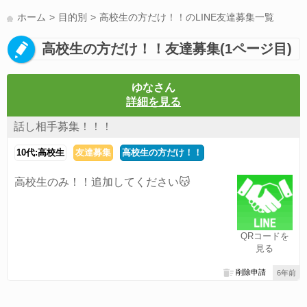
LINE友達募集(178)
スポーツ(177)
韓国(176)
雑談グル(176)
ホーム
目的別
高校生の方だけ！！のLINE友達募集一覧
パズドラ(172)
Switch(168)
趣味(164)
40代(164)
声優(159)
高校生の方だけ！！友達募集(1ページ目)
サッカー(159)
モンハン(158)
相談(155)
すべてのタグを見る
ゆなさん
詳細を見る
話し相手募集！！！
10代:高校生
友達募集
高校生の方だけ！！
高校生のみ！！追加してください😽
QRコードを
見る
削除申請
6年前