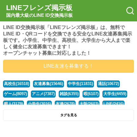
LINEフレンズ掲示板
国内最大級のLINE ID交換掲示板
LINE ID交換掲示板「LINEフレンズ掲示板」は、無料で
LINE ID・QRコードを交換できる安全なLINE友達募集掲示
板です。小学生、中学生、高校生、大学生から大人まで楽
しく健全に友達募集できます！
オープンチャット募集に対応しました！
LINE友達を募集する！
高校生(16518)
友達募集(15646)
中学生(11831)
通話(10672)
ゲーム(8097)
アニメ(7387)
雑談(6355)
暇(6107)
大学生(4459)
暇人(3179)
小学生(3016)
友達(2678)
大阪(2603)
LINE(2416)
関西(2392)
社会人(1437)
漫画(1326)
音楽(1262)
京都(1223)
タグを見る
東京(1176)
10代(1097)
学生(1089)
ひま(1005)
男子(981)
誰でも(978)
野球(875)
20代(866)
グループ(847)
茨城(827)