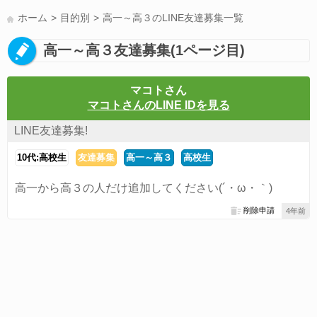
LINE友達募集(178)
スポーツ(177)
韓国(176)
雑談グル(176)
ホーム
目的別
高一～高３のLINE友達募集一覧
パズドラ(172)
Switch(168)
40代(164)
趣味(163)
声優(159)
高一～高３友達募集(1ページ目)
サッカー(159)
モンハン(158)
相談(155)
すべてのタグを見る
マコトさん
マコトさんのLINE IDを見る
LINE友達募集!
10代:高校生
友達募集
高一～高３
高校生
高一から高３の人だけ追加してください(´・ω・｀)
削除申請
4年前