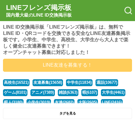
LINEフレンズ掲示板
国内最大級のLINE ID交換掲示板
LINE ID交換掲示板「LINEフレンズ掲示板」は、無料で
LINE ID・QRコードを交換できる安全なLINE友達募集掲示
板です。小学生、中学生、高校生、大学生から大人まで楽
しく健全に友達募集できます！
オープンチャット募集に対応しました！
LINE友達を募集する！
高校生(16521)
友達募集(15658)
中学生(11834)
通話(10677)
ゲーム(8101)
アニメ(7389)
雑談(6363)
暇(6107)
大学生(4461)
暇人(3180)
小学生(3019)
友達(2682)
大阪(2605)
LINE(2416)
関西(2392)
社会人(1439)
漫画(1326)
音楽(1262)
京都(1223)
タグを見る
東京(1178)
10代(1097)
学生(1090)
ひま(1006)
男子(981)
誰でも(979)
野球(875)
20代(866)
グループ(847)
茨城(827)