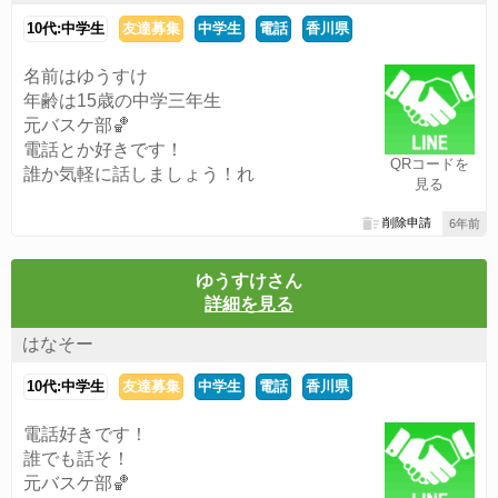
10代:中学生
友達募集
中学生
電話
香川県
名前はゆうすけ
年齢は15歳の中学三年生
元バスケ部🏀
電話とか好きです！
QRコードを
誰か気軽に話しましょう！れ
見る
削除申請
6年前
ゆうすけさん
詳細を見る
はなそー
10代:中学生
友達募集
中学生
電話
香川県
電話好きです！
誰でも話そ！
元バスケ部🏀