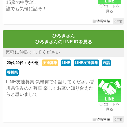
15歳の中学3年
QRコードを
誰でも気軽に話そ！
見る
削除申請
6年前
ひろきさん
ひろきさんのLINE IDを見る
気軽に仲良くしてください
20代:20代：その他
友達募集
LINE
LINE友達募集
通話
香川県
LINE友達募集 気軽何でも話してください香
川県住みの方募集 楽しくお互い知り合えた
らと思いまして
QRコードを
見る
削除申請
6年前