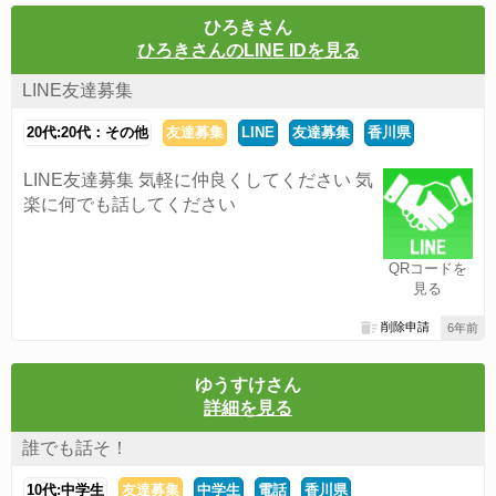
ひろきさん
ひろきさんのLINE IDを見る
LINE友達募集
20代:20代：その他
友達募集
LINE
友達募集
香川県
LINE友達募集 気軽に仲良くしてください 気
楽に何でも話してください
QRコードを
見る
削除申請
6年前
ゆうすけさん
詳細を見る
誰でも話そ！
10代:中学生
友達募集
中学生
電話
香川県