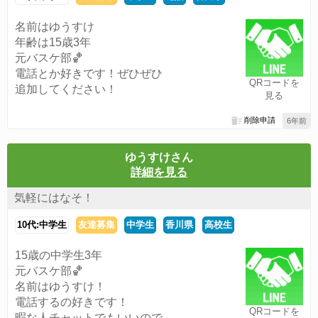
名前はゆうすけ
年齢は15歳3年
元バスケ部🏀
電話とか好きです！ぜひぜひ
QRコードを
追加してください！
見る
削除申請
6年前
ゆうすけさん
詳細を見る
気軽にはなそ！
10代:中学生
友達募集
中学生
香川県
高校生
15歳の中学生3年
元バスケ部🏀
名前はゆうすけ！
電話するの好きです！
QRコードを
暇な人チャットでもいいので