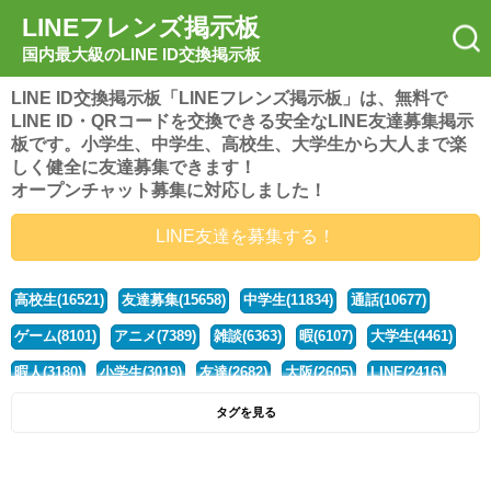
LINEフレンズ掲示板
国内最大級のLINE ID交換掲示板
LINE ID交換掲示板「LINEフレンズ掲示板」は、無料で
LINE ID・QRコードを交換できる安全なLINE友達募集掲示
板です。小学生、中学生、高校生、大学生から大人まで楽
しく健全に友達募集できます！
オープンチャット募集に対応しました！
LINE友達を募集する！
高校生(16521)
友達募集(15658)
中学生(11834)
通話(10677)
ゲーム(8101)
アニメ(7389)
雑談(6363)
暇(6107)
大学生(4461)
暇人(3180)
小学生(3019)
友達(2682)
大阪(2605)
LINE(2416)
関西(2392)
社会人(1439)
漫画(1326)
音楽(1262)
京都(1223)
タグを見る
東京(1178)
10代(1097)
学生(1090)
ひま(1006)
男子(981)
誰でも(979)
野球(875)
20代(866)
グループ(847)
茨城(827)