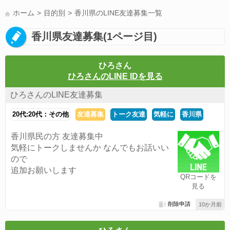
LINE友達募集(178)
スポーツ(177)
韓国(176)
雑談グル(176)
ホーム
目的別
香川県のLINE友達募集一覧
パズドラ(172)
Switch(168)
趣味(164)
40代(164)
サッカー(160)
香川県友達募集(1ページ目)
声優(159)
モンハン(158)
相談(155)
すべてのタグを見る
ひろさん
ひろさんのLINE IDを見る
ひろさんのLINE友達募集
20代:20代：その他
友達募集
トーク友達
気軽に
香川県
香川県民の方 友達募集中
気軽にトークしませんか なんでもお話いい
ので
追加お願いします
QRコードを
見る
削除申請
10か月前