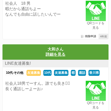
社会人 18 男
暇だから通話ちよー
なんでも自由に話したいんでー
QRコードを
見る
削除申請
4年前
大和さん
詳細を見る
LINE友達募集!
10代:その他
友達募集
10代
友達募集
暇
通話
香川県
社会人18男でーすん。誰でも良き👍🏼
長く通話しーよーお♪
QRコードを
見る