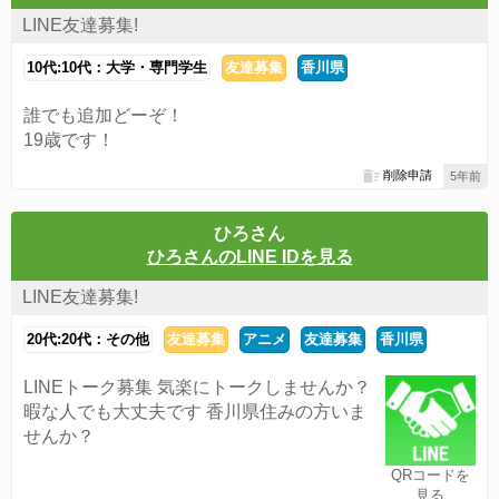
LINE友達募集!
10代:10代：大学・専門学生
友達募集
香川県
誰でも追加どーぞ！
19歳です！
削除申請
5年前
ひろさん
ひろさんのLINE IDを見る
LINE友達募集!
20代:20代：その他
友達募集
アニメ
友達募集
香川県
LINEトーク募集 気楽にトークしませんか？
暇な人でも大丈夫です 香川県住みの方いま
せんか？
QRコードを
見る