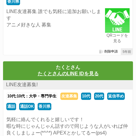
香川県
LINE友達募集 誰でも気軽に追加お願いしま
す
アニメ好きな人 募集
QRコードを
見る
削除申請
5年前
たくとさん
たくとさんのLINE IDを見る
LINE友達募集!
10代:10代：大学・専門学生
友達募集
10代
20代
返信早め
通話
通話OK
香川県
気軽に絡んでくれると嬉しいです！
暇な時にじゃんじゃん話すので同じような人がいれば仲
良くしましょー(*^^*) APEXとかしてるー(ps4)