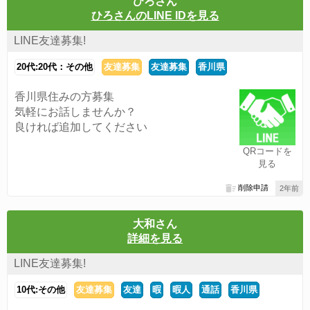
ひろさん
ひろさんのLINE IDを見る
LINE友達募集!
20代:20代：その他
友達募集
友達募集
香川県
香川県住みの方募集
気軽にお話しませんか？
良ければ追加してください
QRコードを
見る
削除申請
2年前
大和さん
詳細を見る
LINE友達募集!
10代:その他
友達募集
友達
暇
暇人
通話
香川県