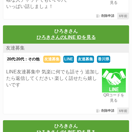
見る
いっぱい話しましょ！
削除申請
6年前
ひろきさん
ひろきさんのLINE IDを見る
友達募集
20代:20代：その他
友達募集
LINE
友達募集
香川県
LINE友達募集中 気楽に何でも話そう 追加し
たら返信してください 楽しく話せたら嬉し
いです
QRコードを
見る
削除申請
6年前
ひろきさん