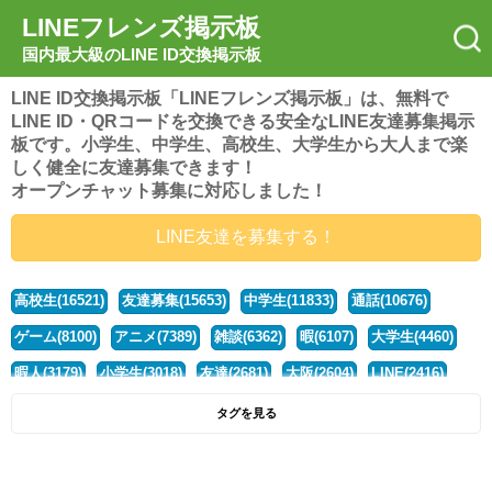
LINEフレンズ掲示板
国内最大級のLINE ID交換掲示板
LINE ID交換掲示板「LINEフレンズ掲示板」は、無料で
LINE ID・QRコードを交換できる安全なLINE友達募集掲示
板です。小学生、中学生、高校生、大学生から大人まで楽
しく健全に友達募集できます！
オープンチャット募集に対応しました！
LINE友達を募集する！
高校生(16521)
友達募集(15653)
中学生(11833)
通話(10676)
ゲーム(8100)
アニメ(7389)
雑談(6362)
暇(6107)
大学生(4460)
暇人(3179)
小学生(3018)
友達(2681)
大阪(2604)
LINE(2416)
関西(2392)
社会人(1437)
漫画(1326)
音楽(1263)
京都(1223)
タグを見る
東京(1177)
10代(1097)
学生(1090)
ひま(1005)
男子(981)
誰でも(978)
野球(875)
20代(866)
グループ(847)
茨城(827)