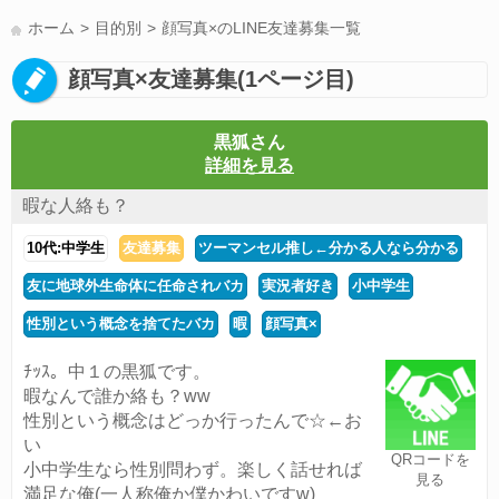
LINE友達募集(178)
スポーツ(177)
韓国(176)
雑談グル(176)
ホーム
目的別
顔写真×のLINE友達募集一覧
パズドラ(172)
Switch(168)
趣味(164)
40代(164)
声優(159)
顔写真×友達募集(1ページ目)
サッカー(159)
モンハン(158)
相談(155)
すべてのタグを見る
黒狐さん
詳細を見る
暇な人絡も？
10代:中学生
友達募集
ツーマンセル推し←分かる人なら分かる
友に地球外生命体に任命されバカ
実況者好き
小中学生
性別という概念を捨てたバカ
暇
顔写真×
ﾁｯｽ。中１の黒狐です。
暇なんで誰か絡も？ww
性別という概念はどっか行ったんで☆←お
い
QRコードを
小中学生なら性別問わず。楽しく話せれば
見る
満足な俺(一人称俺か僕かわいですw)