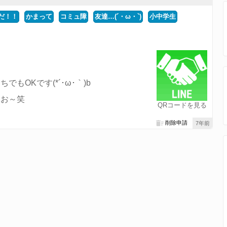
だ！！
かまって
コミュ障
友達…(´・ω・`)
小中学生
もOKです(*´･ω･｀)b
るお～笑
QRコードを見る
削除申請
7年前