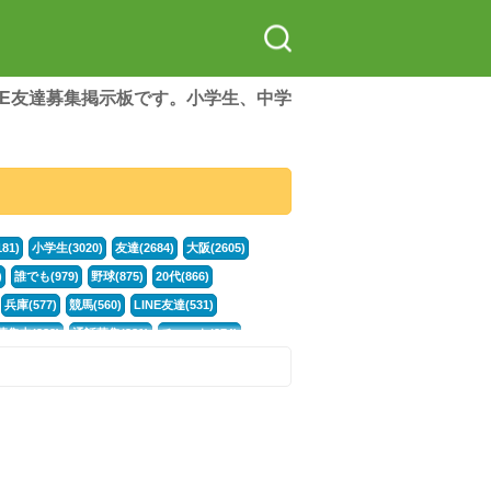
LINE友達募集掲示板です。小学生、中学
81)
小学生(3020)
友達(2684)
大阪(2605)
)
誰でも(979)
野球(875)
20代(866)
兵庫(577)
競馬(560)
LINE友達(531)
集中(382)
通話募集(381)
チャット(374)
門学生(315)
不登校(299)
電話(299)
トーク(299)
246)
カラオケ(245)
イラスト(244)
78)
スポーツ(177)
韓国(176)
雑談グル(176)