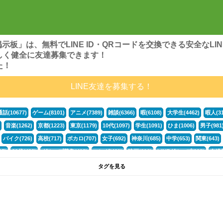
ンズ掲示板」は、無料でLINE ID・QRコードを交換できる安全な
しく健全に友達募集できます！
た！
LINE友達を募集する！
通話(10677)
ゲーム(8101)
アニメ(7389)
雑談(6366)
暇(6108)
大学生(4462)
暇人(31
音楽(1262)
京都(1223)
東京(1179)
10代(1097)
学生(1091)
ひま(1006)
男子(981
バイク(726)
高校(717)
ボカロ(707)
女子(692)
神奈川(685)
中学(653)
関東(643)
5)
30代(433)
グループ募集(412)
マンガ(401)
映画(396)
LINEグループ(388)
友達募
暇電(349)
千葉(336)
北海道(322)
フォートナイト(320)
荒野行動(319)
埼玉(318)
専
タグを見る
3(265)
JK(263)
プロセカ(261)
福岡(260)
腐女子(253)
かまちょ(246)
雑談グループ(
ps4(189)
料理(187)
アニメ好き(184)
マイクラ(181)
LINE通話(180)
LINE友達募集(1
サッカー(160)
声優(159)
モンハン(158)
相談(155)
すべてのタグを見る