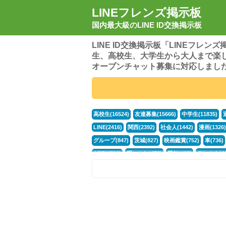
LINEフレンズ掲示板
国内最大級のLINE ID交換掲示板
LINE ID交換掲示板「LINEフレ
生、高校生、大学生から大人まで楽
オープンチャット募集に対応しまし
高校生(16524)
友達募集(15666)
中学生(11835)
LINE(2416)
関西(2392)
社会人(1442)
漫画(1326)
グループ(847)
茨城(827)
映画鑑賞(752)
車(736)
APEX(519)
暇つぶし(476)
愛知(468)
モンスト(46
男(370)
話し相手(364)
歌い手(361)
勉強(361)
ポケモン(298)
オタク(277)
話し相手募集(268)
高
中高生(226)
原神(219)
中3(206)
第五人格(200)
パズドラ(172)
Switch(168)
趣味(164)
40代(164)