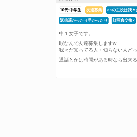
10代:中学生
友達募集
○○の主役は我々
返信遅かったり早かったり
顔写真交換×
中１女子です。
暇なんで友達募集しますw
我々だ知ってる人・知らない人どっちで
通話とかは時間がある時なら出来