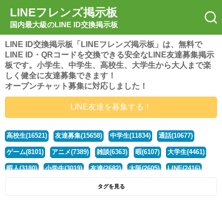
LINEフレンズ掲示板
国内最大級のLINE ID交換掲示板
LINE ID交換掲示板「LINEフレンズ掲示板」は、無料で
LINE ID・QRコードを交換できる安全なLINE友達募集掲示
板です。小学生、中学生、高校生、大学生から大人まで楽
しく健全に友達募集できます！
オープンチャット募集に対応しました！
LINE友達を募集する！
高校生(16521)
友達募集(15658)
中学生(11834)
通話(10677)
ゲーム(8101)
アニメ(7389)
雑談(6363)
暇(6107)
大学生(4461)
暇人(3180)
小学生(3019)
友達(2682)
大阪(2605)
LINE(2416)
関西(2392)
社会人(1439)
漫画(1326)
音楽(1262)
京都(1223)
タグを見る
東京(1178)
10代(1097)
学生(1090)
ひま(1006)
男子(981)
誰でも(979)
野球(875)
20代(866)
グループ(847)
茨城(827)