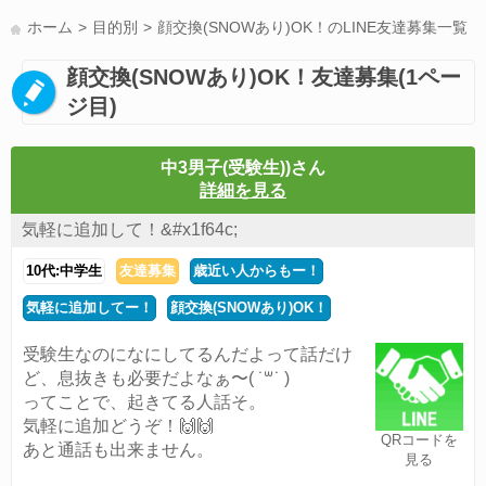
LINE友達募集(178)
スポーツ(177)
韓国(176)
雑談グル(176)
ホーム
目的別
顔交換(SNOWあり)OK！のLINE友達募集一覧
パズドラ(172)
Switch(168)
趣味(164)
40代(164)
サッカー(160)
顔交換(SNOWあり)OK！友達募集(1ペー
声優(159)
モンハン(158)
相談(155)
すべてのタグを見る
ジ目)
中3男子(受験生))さん
詳細を見る
気軽に追加して！&#x1f64c;
10代:中学生
友達募集
歳近い人からもー！
気軽に追加してー！
顔交換(SNOWあり)OK！
受験生なのになにしてるんだよって話だけ
ど、息抜きも必要だよなぁ〜( ˙꒳​˙ )
ってことで、起きてる人話そ。
気軽に追加どうぞ！🙌🙌
QRコードを
あと通話も出来ません。
見る