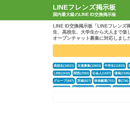
LINEフレンズ掲示板
国内最大級のLINE ID交換掲示板
LINE ID交換掲示板「LINEフレ
生、高校生、大学生から大人まで楽
オープンチャット募集に対応しまし
高校生(16521)
友達募集(15653)
中学生(11833)
LINE(2416)
関西(2392)
社会人(1437)
漫画(1326)
グループ(847)
茨城(827)
映画鑑賞(751)
車(736)
APEX(519)
暇つぶし(476)
愛知(468)
モンスト(46
男(370)
話し相手(363)
歌い手(361)
勉強(361)
ポケモン(298)
オタク(276)
話し相手募集(268)
高
中高生(226)
原神(218)
中3(206)
第五人格(200)
パズドラ(172)
Switch(168)
趣味(164)
40代(164)