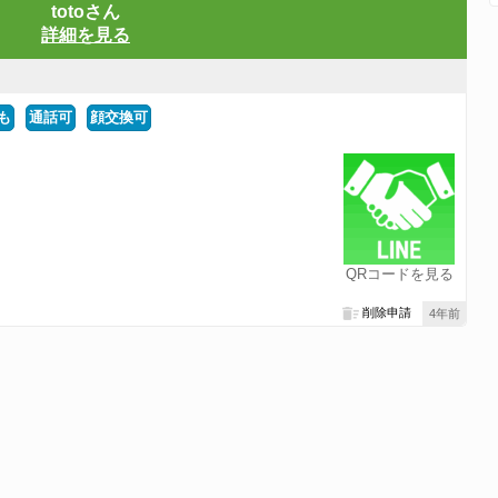
totoさん
詳細を見る
も
通話可
顔交換可
QRコードを見る
削除申請
4年前