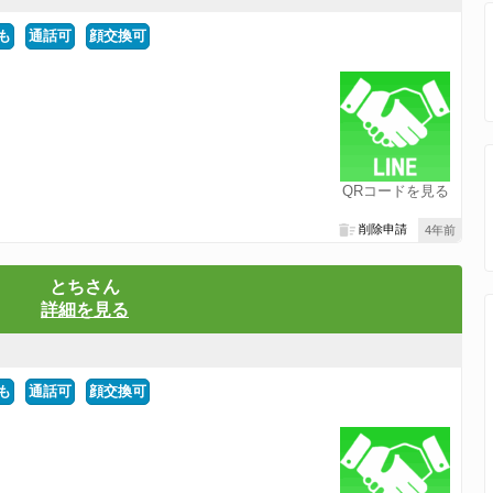
も
通話可
顔交換可
QRコードを見る
削除申請
4年前
とちさん
詳細を見る
も
通話可
顔交換可