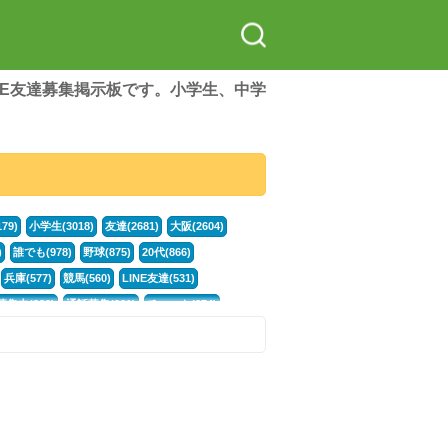
LINE友達募集掲示板です。小学生、中学
79)
小学生(3018)
友達(2681)
大阪(2604)
)
誰でも(978)
野球(875)
20代(866)
兵庫(577)
競馬(560)
LINE友達(531)
集中(382)
通話募集(381)
チャット(374)
門学生(315)
不登校(299)
電話(299)
トーク(299)
246)
イラスト(244)
カラオケ(243)
78)
スポーツ(177)
韓国(176)
雑談グル(176)