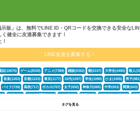
ンズ掲示板」は、無料でLINE ID・QRコードを交換できる安全な
しく健全に友達募集できます！
た！
LINE友達を募集する！
通話(10676)
ゲーム(8100)
アニメ(7389)
雑談(6362)
暇(6107)
大学生(4460)
暇人(31
音楽(1263)
京都(1223)
東京(1177)
10代(1097)
学生(1090)
ひま(1005)
男子(981
バイク(726)
高校(717)
ボカロ(707)
女子(692)
神奈川(685)
中学(653)
関東(643)
5)
30代(433)
グループ募集(412)
マンガ(401)
映画(395)
LINEグループ(388)
友達募
暇電(349)
千葉(336)
北海道(322)
フォートナイト(320)
荒野行動(319)
埼玉(318)
専
タグを見る
3(265)
JK(263)
福岡(260)
プロセカ(260)
腐女子(253)
かまちょ(246)
雑談グループ(
ps4(189)
料理(187)
アニメ好き(184)
マイクラ(181)
LINE通話(180)
LINE友達募集(1
声優(159)
サッカー(159)
モンハン(158)
相談(155)
すべてのタグを見る