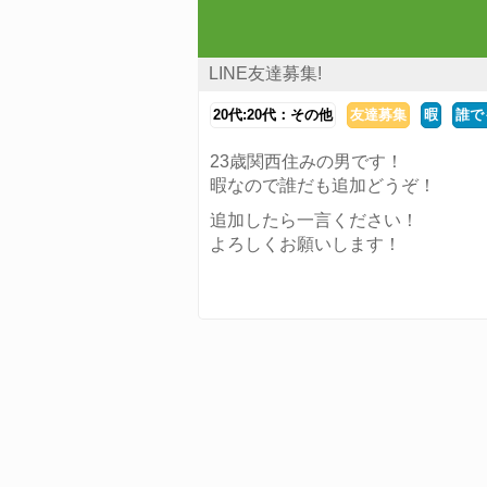
LINE友達募集!
20代:20代：その他
友達募集
暇
誰で
23歳関西住みの男です！
暇なので誰だも追加どうぞ！
追加したら一言ください！
よろしくお願いします！