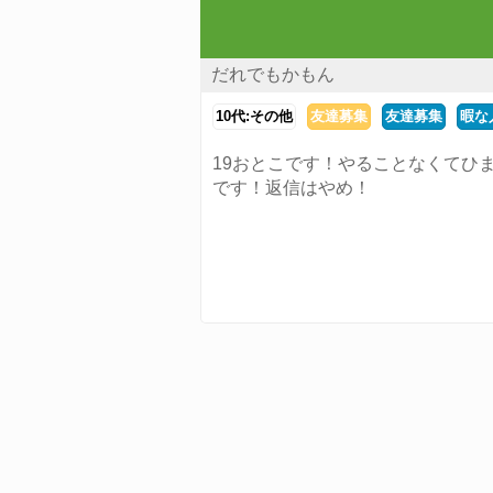
だれでもかもん
10代:その他
友達募集
友達募集
暇な
19おとこです！やることなくてひ
です！返信はやめ！