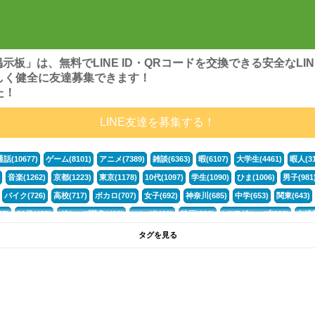
ンズ掲示板」は、無料でLINE ID・QRコードを交換できる安全な
しく健全に友達募集できます！
た！
LINE友達を募集する！
通話(10677)
ゲーム(8101)
アニメ(7389)
雑談(6363)
暇(6107)
大学生(4461)
暇人(31
音楽(1262)
京都(1223)
東京(1178)
10代(1097)
学生(1090)
ひま(1006)
男子(981
バイク(726)
高校(717)
ボカロ(707)
女子(692)
神奈川(685)
中学(653)
関東(643)
5)
30代(433)
グループ募集(412)
マンガ(401)
映画(396)
LINEグループ(388)
友達募
暇電(349)
千葉(336)
北海道(322)
フォートナイト(320)
荒野行動(319)
埼玉(318)
専
タグを見る
3(265)
JK(263)
プロセカ(261)
福岡(260)
腐女子(253)
かまちょ(246)
雑談グループ(
ps4(189)
料理(187)
アニメ好き(184)
マイクラ(181)
LINE通話(180)
LINE友達募集(1
サッカー(160)
声優(159)
モンハン(158)
相談(155)
すべてのタグを見る