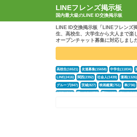
LINEフレンズ掲示板
国内最大級のLINE ID交換掲示板
LINE ID交換掲示板「LINEフレ
生、高校生、大学生から大人まで楽
オープンチャット募集に対応しまし
高校生(16521)
友達募集(15658)
中学生(11834)
LINE(2416)
関西(2392)
社会人(1439)
漫画(1326)
グループ(847)
茨城(827)
映画鑑賞(751)
車(736)
APEX(519)
暇つぶし(476)
愛知(468)
モンスト(46
男(370)
話し相手(364)
歌い手(361)
勉強(361)
ポケモン(298)
オタク(276)
話し相手募集(268)
高
中高生(226)
原神(219)
中3(206)
第五人格(200)
パズドラ(172)
Switch(168)
趣味(164)
40代(164)