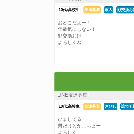
10代:高校生
友達募集
暇人
顔交換お
おとこだよー！
年齢気にしない！
顔交換おけ！
よろしくね！
LINE友達募集!
10代:高校生
友達募集
さびし
誰でも
ひましてるー
男だけどかまちょー
よろしく