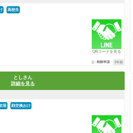
け
高校生
QRコードを見る
削除申請
5年前
としさん
詳細を見る
歓迎
顔交換おけ