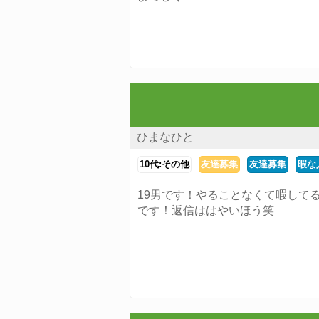
ひまなひと
10代:その他
友達募集
友達募集
暇な
19男です！やることなくて暇して
です！返信ははやいほう笑