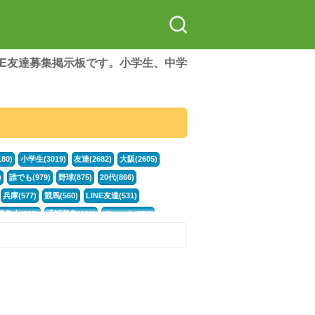
LINE友達募集掲示板です。小学生、中学
80)
小学生(3019)
友達(2682)
大阪(2605)
)
誰でも(979)
野球(875)
20代(866)
兵庫(577)
競馬(560)
LINE友達(531)
集中(382)
通話募集(381)
チャット(374)
門学生(315)
不登校(299)
電話(299)
トーク(299)
246)
カラオケ(244)
イラスト(244)
78)
スポーツ(177)
韓国(176)
雑談グル(176)