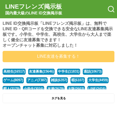
LINEフレンズ掲示板
国内最大級のLINE ID交換掲示板
LINE ID交換掲示板「LINEフレンズ掲示板」は、無料で
LINE ID・QRコードを交換できる安全なLINE友達募集掲示
板です。小学生、中学生、高校生、大学生から大人まで楽
しく健全に友達募集できます！
オープンチャット募集に対応しました！
LINE友達を募集する！
高校生(16517)
友達募集(15646)
中学生(11831)
通話(10673)
ゲーム(8097)
アニメ(7387)
雑談(6357)
暇(6107)
大学生(4459)
暇人(3179)
小学生(3016)
友達(2679)
大阪(2603)
LINE(2416)
関西(2392)
社会人(1437)
漫画(1326)
音楽(1262)
京都(1223)
タグを見る
東京(1176)
10代(1097)
学生(1089)
ひま(1005)
男子(981)
誰でも(978)
野球(875)
20代(866)
グループ(847)
茨城(827)