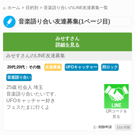
LINE友達募集(178)
スポーツ(177)
韓国(176)
雑談グル(176)
ホーム
目的別
音楽語り合いのLINE友達募集一覧
パズドラ(172)
Switch(168)
趣味(164)
40代(164)
声優(159)
音楽語り合い友達募集(1ページ目)
サッカー(159)
モンハン(158)
相談(155)
すべてのタグを見る
みせすさん
詳細を見る
みせすさんのLINE友達募集
20代:20代：その他
友達募集
UFOキャッチャー
邦ロック
音楽語り合い
25歳 社会人 埼玉
音楽語り合いたいです、
UFOキャッチャー好き
フェスたまに行くよ
QRコードを
見る
削除申請
12か月前