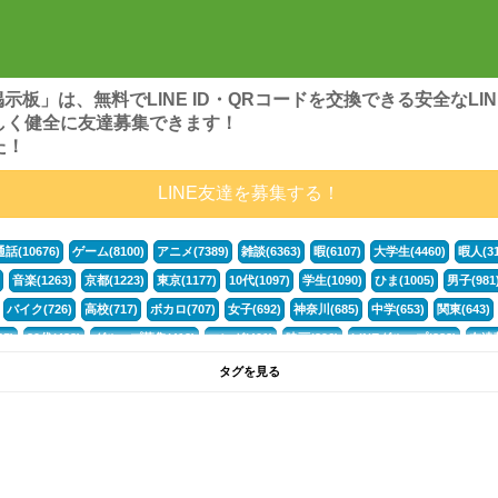
ンズ掲示板」は、無料でLINE ID・QRコードを交換できる安全な
しく健全に友達募集できます！
た！
LINE友達を募集する！
通話(10676)
ゲーム(8100)
アニメ(7389)
雑談(6363)
暇(6107)
大学生(4460)
暇人(31
音楽(1263)
京都(1223)
東京(1177)
10代(1097)
学生(1090)
ひま(1005)
男子(981
バイク(726)
高校(717)
ボカロ(707)
女子(692)
神奈川(685)
中学(653)
関東(643)
5)
30代(433)
グループ募集(412)
マンガ(401)
映画(396)
LINEグループ(388)
友達募
暇電(349)
千葉(336)
北海道(322)
フォートナイト(320)
荒野行動(319)
埼玉(318)
専
タグを見る
3(265)
JK(263)
福岡(260)
プロセカ(260)
腐女子(253)
かまちょ(246)
雑談グループ(
ps4(189)
料理(187)
アニメ好き(184)
マイクラ(181)
LINE通話(180)
LINE友達募集(1
声優(159)
サッカー(159)
モンハン(158)
相談(155)
すべてのタグを見る