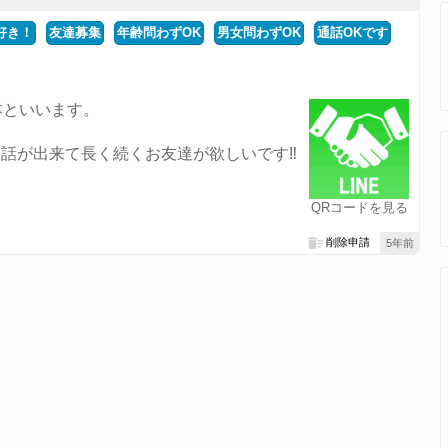
好き！
友達募集
年齢問わずOK
男女問わずOK
通話OKです
本といいます。
話が出来て長く続くお友達が欲しいです‼︎
QRコードを見る
削除申請
5年前