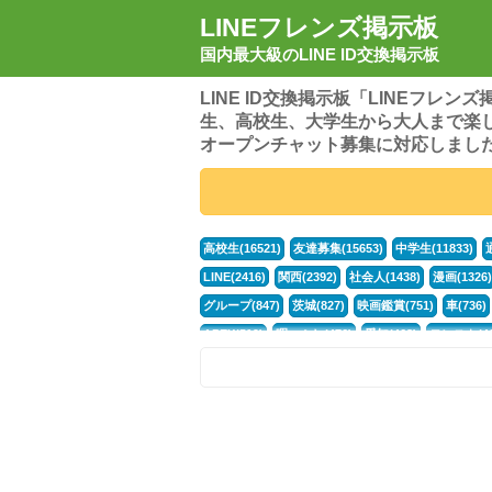
LINEフレンズ掲示板
国内最大級のLINE ID交換掲示板
LINE ID交換掲示板「LINEフレ
生、高校生、大学生から大人まで楽
オープンチャット募集に対応しまし
高校生(16521)
友達募集(15653)
中学生(11833)
LINE(2416)
関西(2392)
社会人(1438)
漫画(1326)
グループ(847)
茨城(827)
映画鑑賞(751)
車(736)
APEX(519)
暇つぶし(476)
愛知(468)
モンスト(46
男(370)
話し相手(363)
歌い手(361)
勉強(361)
ポケモン(298)
オタク(276)
話し相手募集(268)
高
中高生(226)
原神(218)
中3(206)
第五人格(200)
パズドラ(172)
Switch(168)
趣味(164)
40代(164)