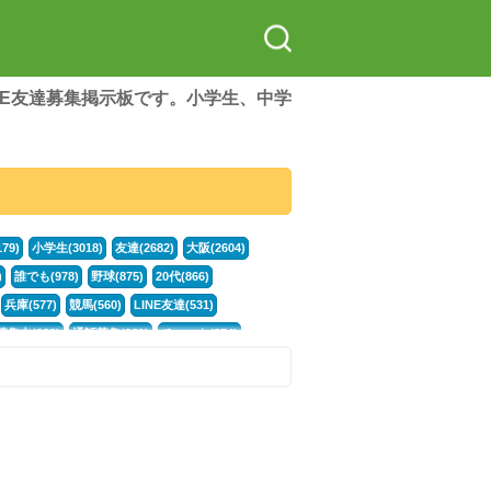
LINE友達募集掲示板です。小学生、中学
79)
小学生(3018)
友達(2682)
大阪(2604)
)
誰でも(978)
野球(875)
20代(866)
兵庫(577)
競馬(560)
LINE友達(531)
集中(382)
通話募集(381)
チャット(374)
門学生(315)
不登校(299)
電話(299)
トーク(299)
246)
イラスト(244)
カラオケ(243)
78)
スポーツ(177)
韓国(176)
雑談グル(176)