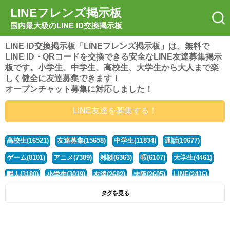
LINEフレンズ掲示板
国内最大級のLINE ID交換掲示板
LINE ID交換掲示板「LINEフレンズ掲示板」は、無料で
LINE ID・QRコードを交換できる安全なLINE友達募集掲示
板です。小学生、中学生、高校生、大学生から大人まで楽
しく健全に友達募集できます！
オープンチャット募集に対応しました！
LINE友達を募集する！
高校生(16521)
友達募集(15658)
中学生(11834)
通話(10677)
ゲーム(8101)
アニメ(7389)
雑談(6363)
暇(6107)
大学生(4461)
暇人(3180)
小学生(3019)
友達(2682)
大阪(2605)
LINE(2416)
関西(2392)
社会人(1439)
漫画(1326)
音楽(1262)
京都(1223)
タグを見る
東京(1178)
10代(1097)
学生(1090)
ひま(1006)
男子(981)
誰でも(979)
野球(875)
20代(866)
グループ(847)
茨城(827)