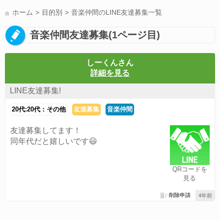
LINE友達募集(178)
スポーツ(177)
韓国(176)
雑談グル(176)
ホーム
目的別
音楽仲間のLINE友達募集一覧
パズドラ(172)
Switch(168)
趣味(164)
40代(164)
サッカー(160)
音楽仲間友達募集(1ページ目)
声優(159)
モンハン(158)
相談(155)
すべてのタグを見る
しーくんさん
詳細を見る
LINE友達募集!
20代:20代：その他
友達募集
音楽仲間
友達募集してます！
同年代だと嬉しいです😃
QRコードを
見る
削除申請
4年前